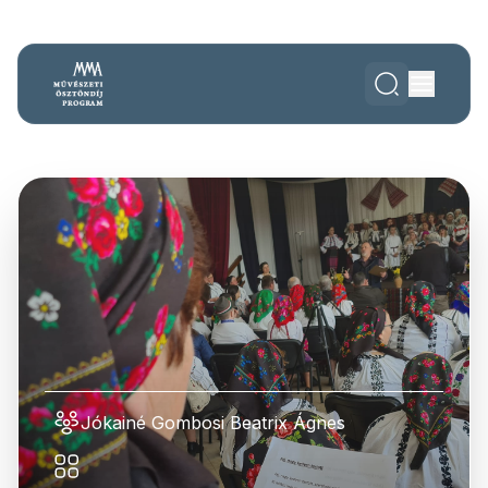
Jókainé Gombosi Beatrix Ágnes