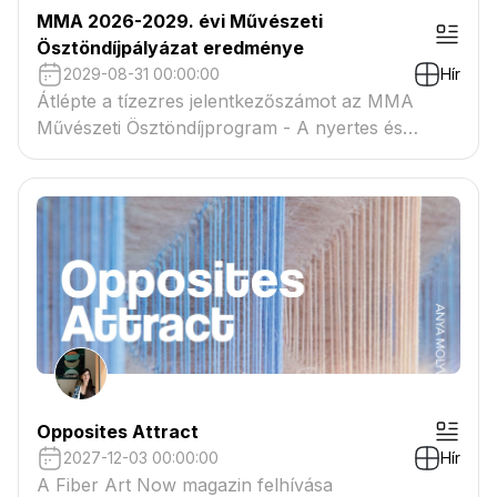
MMA 2026-2029. évi Művészeti
Ösztöndíjpályázat eredménye
2029-08-31 00:00:00
Hír
Átlépte a tízezres jelentkezőszámot az MMA
Művészeti Ösztöndíjprogram - A nyertes és
tartaléklistás pályázók névsora megtekinthető a
csatolmányban
Opposites Attract
2027-12-03 00:00:00
Hír
A Fiber Art Now magazin felhívása