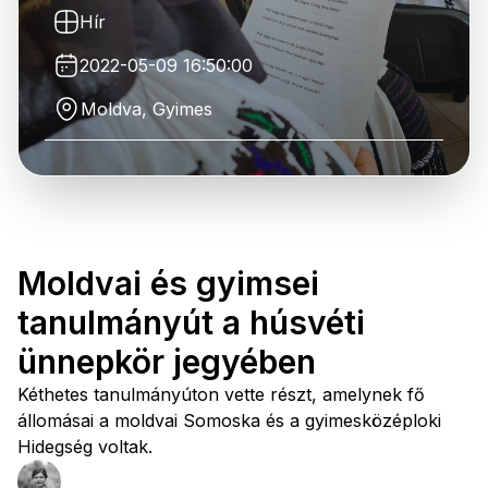
Hír
2022-05-09 16:50:00
Moldva, Gyimes
Moldvai és gyimsei
tanulmányút a húsvéti
ünnepkör jegyében
Kéthetes tanulmányúton vette részt, amelynek fő
állomásai a moldvai Somoska és a gyimesközéploki
Hidegség voltak.