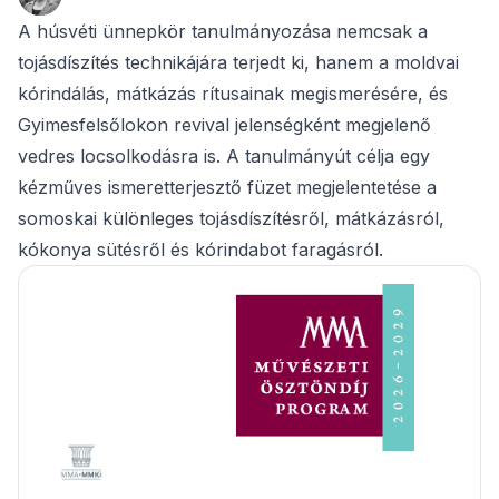
A húsvéti ünnepkör tanulmányozása nemcsak a
tojásdíszítés technikájára terjedt ki, hanem a moldvai
kórindálás, mátkázás rítusainak megismerésére, és
Gyimesfelsőlokon revival jelenségként megjelenő
vedres locsolkodásra is. A tanulmányút célja egy
kézműves ismeretterjesztő füzet megjelentetése a
somoskai különleges tojásdíszítésről, mátkázásról,
kókonya sütésről és kórindabot faragásról.