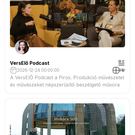
VersElő Podcast
2026-12-24 00:00:00
Hír
A VersElŐ Podcast a Piros. Produkció művészetet
és művészeket népszerűsítő beszélgető műsora