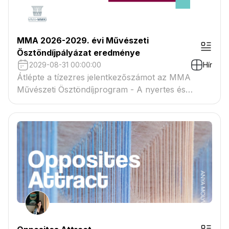
MMA 2026-2029. évi Művészeti
Ösztöndíjpályázat eredménye
2029-08-31 00:00:00
Hír
Átlépte a tízezres jelentkezőszámot az MMA
Művészeti Ösztöndíjprogram - A nyertes és
tartaléklistás pályázók névsora megtekinthető a
csatolmányban