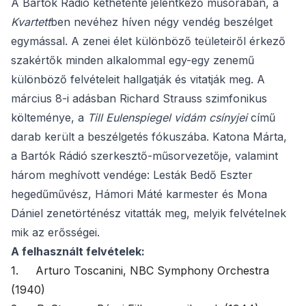
A Bartók Rádió kéthetente jelentkező műsorában, a
Kvartett
ben nevéhez híven négy vendég beszélget
egymással. A zenei élet különböző teületeiről érkező
szakértők minden alkalommal egy-egy zenemű
különböző felvételeit hallgatják és vitatják meg. A
március 8-i adásban Richard Strauss szimfonikus
költeménye, a
Till Eulenspiegel vidám csínyjei
című
darab került a beszélgetés fókuszába. Katona Márta,
a Bartók Rádió szerkesztő-műsorvezetője, valamint
három meghívott vendége: Lesták Bedő Eszter
hegedűművész, Hámori Máté karmester és Mona
Dániel zenetörténész vitatták meg, melyik felvételnek
mik az erősségei.
A felhasznált felvételek:
1. Arturo Toscanini, NBC Symphony Orchestra
(1940)