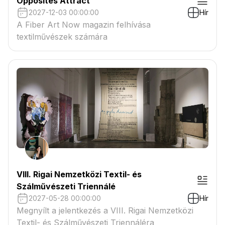
Opposites Attract
2027-12-03 00:00:00
Hír
A Fiber Art Now magazin felhívása
textilművészek számára
VIII. Rigai Nemzetközi Textil- és
Szálművészeti Triennálé
2027-05-28 00:00:00
Hír
Megnyílt a jelentkezés a VIII. Rigai Nemzetközi
Textil- és Szálművészeti Triennáléra