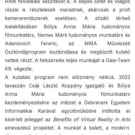
RAW felvételek készítését is. A képek sötét és világos
részei is részletesek maradnak, akárcsak a profi
kamerarendszerek esetében. A stúdió térbeli
kialakításában Bólya Anna Mária tudományos
főmunkatárs, Nemes Márk tudományos munkatárs és
Adamovich Ferenc, az MMA Művészeti
Ösztöndíjprogram ösztöndíjasa és megbízott kutató
vettek részt. A felszerelés teljes munkáját a Gaia-Team
Kft. végezte.
A kutatási program nem előzmény nélküli. 2023
tavaszán Csáji László Koppány igazgató és Bólya
Anna Mária tudományos főmunkatárs
kezdeményezésére az intézet a Debreceni Egyetem
Informatikai Karával együttműködve indította el
kísérleti jelleggel az
Benefits of Virtual Reality in Arts
elnevezésű projektet. A munkát a balett, a modern