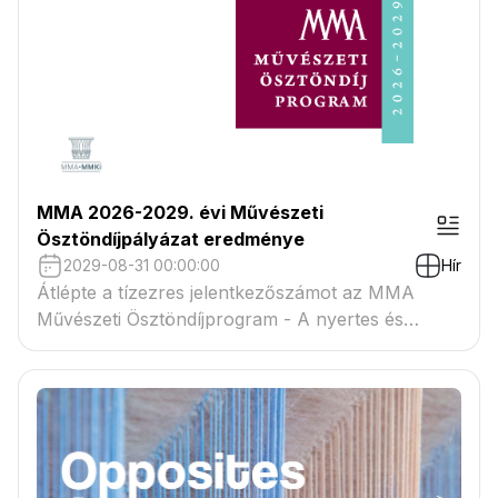
MMA 2026-2029. évi Művészeti
Ösztöndíjpályázat eredménye
2029-08-31 00:00:00
Hír
Átlépte a tízezres jelentkezőszámot az MMA
Művészeti Ösztöndíjprogram - A nyertes és
tartaléklistás pályázók névsora megtekinthető a
csatolmányban