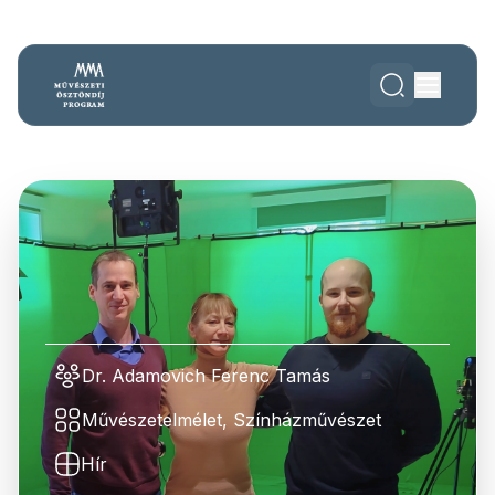
Dr. Adamovich Ferenc Tamás
Művészetelmélet, Színházművészet
Hír