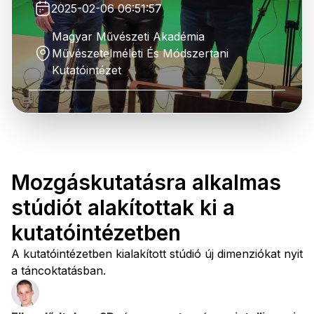
2025-02-06 06:51:57
Magyar Művészeti Akadémia
Művészetelméleti És Módszertani
Kutatóintézet
Mozgáskutatásra alkalmas
stúdiót alakítottak ki a
kutatóintézetben
A kutatóintézetben kialakított stúdió új dimenziókat nyit
a táncoktatásban.