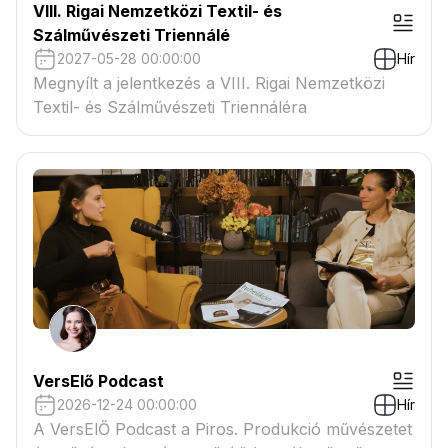
VIII. Rigai Nemzetközi Textil- és
Szálművészeti Triennálé
2027-05-28 00:00:00
Hír
Megnyílt a jelentkezés a VIII. Rigai Nemzetközi
Textil- és Szálművészeti Triennáléra
VersElő Podcast
2026-12-24 00:00:00
Hír
A VersElŐ Podcast a Piros. Produkció művészetet