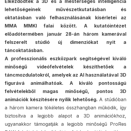
Elkezdődtek a 3D és a mesterséges intelligencia
lehetőségeinek művészetkutatásban és
oktatásban való felhasználásának kísérletei az
MMA MMKI falai között. A kutatóintézet
előadótermében január 28-án három kamerával
felszerelt stúdió új dimenziókat nyit a
táncoktatásban.
A professzionális eszközpark segítségével kiváló
minőségű videófelvételek készíthetőek a
táncmozdulatokról, amelyek az AI használatával 3D
figurává animálhatóak. A kiváló pontosságú
felvételekből magas minőségű, pontos 3D
animációk készítésére nyílik lehetőség.
A stúdióban
a három kamera tökéletes összhangban működik, így
biztosítva a legjobb alapot a 3D animációkhoz,
ugyanakkor támogatják a legjobb minőségű ProRes