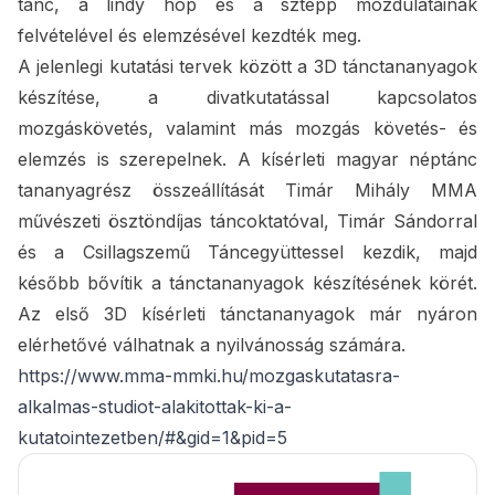
tánc, a lindy hop és a sztepp mozdulatainak
felvételével és elemzésével kezdték meg.
A jelenlegi kutatási tervek között a 3D tánctananyagok
készítése, a divatkutatással kapcsolatos
mozgáskövetés, valamint más mozgás követés- és
elemzés is szerepelnek. A kísérleti magyar néptánc
tananyagrész összeállítását Timár Mihály MMA
művészeti ösztöndíjas táncoktatóval, Timár Sándorral
és a Csillagszemű Táncegyüttessel kezdik, majd
később bővítik a tánctananyagok készítésének körét.
Az első 3D kísérleti tánctananyagok már nyáron
elérhetővé válhatnak a nyilvánosság számára.
https://www.mma-mmki.hu/mozgaskutatasra-
alkalmas-studiot-alakitottak-ki-a-
kutatointezetben/#&gid=1&pid=5