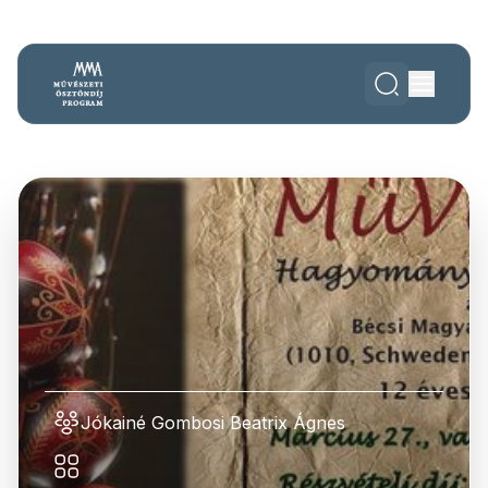
Jókainé Gombosi Beatrix Ágnes