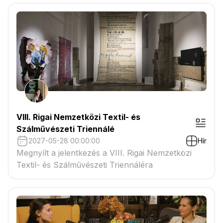
VIII. Rigai Nemzetközi Textil- és
Szálművészeti Triennálé
2027-05-28 00:00:00
Hír
Megnyílt a jelentkezés a VIII. Rigai Nemzetközi
Textil- és Szálművészeti Triennáléra