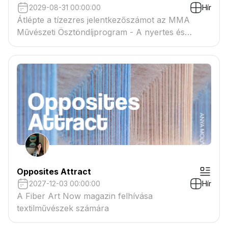
2029-08-31 00:00:00
Hír
Átlépte a tízezres jelentkezőszámot az MMA
Művészeti Ösztöndíjprogram - A nyertes és
tartaléklistás pályázók névsora megtekinthető a
csatolmányban
Opposites Attract
2027-12-03 00:00:00
Hír
A Fiber Art Now magazin felhívása
textilművészek számára