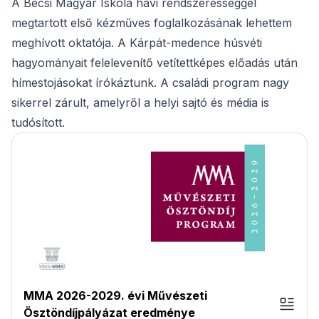
A Bécsi Magyar Iskola havi rendszerességgel
megtartott első kézműves foglalkozásának lehettem
meghívott oktatója. A Kárpát-medence húsvéti
hagyományait felelevenítő vetítettképes előadás után
hímestojásokat írókáztunk. A családi program nagy
sikerrel zárult, amelyről a helyi sajtó és média is
tudósított.
MMA 2026-2029. évi Művészeti
Ösztöndíjpályázat eredménye