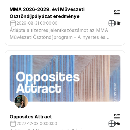
MMA 2026-2029. évi Művészeti
Ösztöndíjpályázat eredménye
2029-08-31 00:00:00
Hír
Átlépte a tízezres jelentkezőszámot az MMA
Művészeti Ösztöndíjprogram - A nyertes és
tartaléklistás pályázók névsora megtekinthető a
csatolmányban
Opposites Attract
2027-12-03 00:00:00
Hír