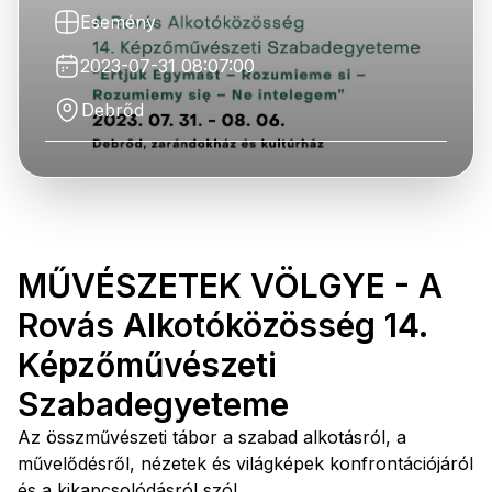
Esemény
2023-07-31 08:07:00
Debrőd
MŰVÉSZETEK VÖLGYE - A
Rovás Alkotóközösség 14.
Képzőművészeti
Szabadegyeteme
Az összművészeti tábor a szabad alkotásról, a
művelődésről, nézetek és világképek konfrontációjáról
és a kikapcsolódásról szól.