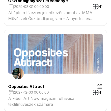
Ösztöndíjpályázat eredménye
2029-08-31 00:00:00
Hír
Átlépte a tízezres jelentkezőszámot az MMA
Művészeti Ösztöndíjprogram - A nyertes és
tartaléklistás pályázók névsora megtekinthető a
csatolmányban
Opposites Attract
2027-12-03 00:00:00
Hír
A Fiber Art Now magazin felhívása
textilművészek számára