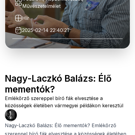
Művészetelmélet
Hír
2025-02-14 22:40:21
Nagy-Laczkó Balázs: Élő
mementók?
Emlékőrző szereppel bíró fák elvesztése a
közösségek életében vármegyei példákon keresztül
Nagy-Laczkó Balázs: Élő mementók? Emlékőrző
szereppel bíró fák elvesztése a közösségek életében