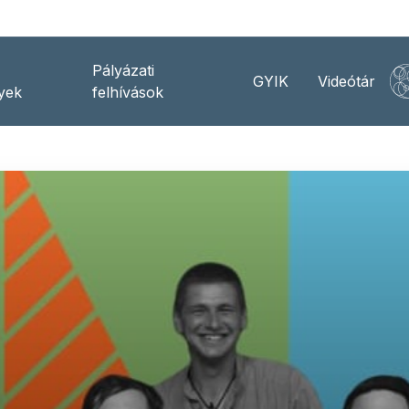
Pályázati
GYIK
Videótár
yek
felhívások