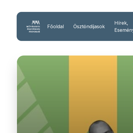
Hírek,
Főoldal
Ösztöndíjasok
Esemén