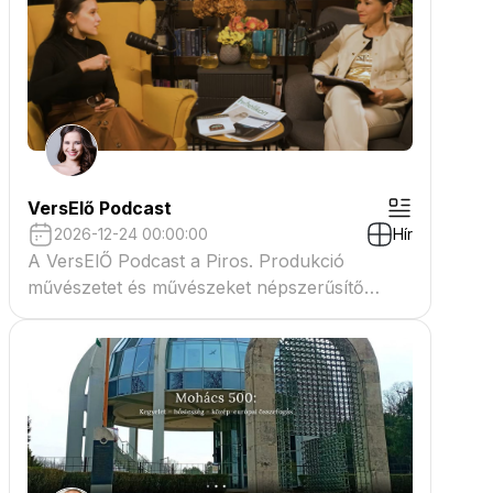
VersElő Podcast
2026-12-24 00:00:00
Hír
A VersElŐ Podcast a Piros. Produkció
művészetet és művészeket népszerűsítő
beszélgető műsora