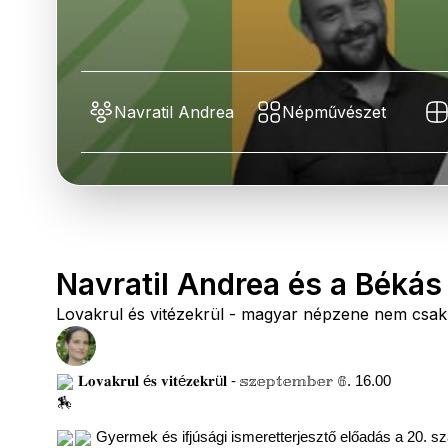
Navratil Andrea
Népművészet
Navratil Andrea és a Békás
Lovakrul és vitézekrül - magyar népzene nem csa
𝐋𝐨𝐯𝐚𝐤𝐫𝐮𝐥 é𝐬 𝐯𝐢𝐭é𝐳𝐞𝐤𝐫ü𝐥 - 𝕤𝕫𝕖𝕡𝕥𝕖𝕞𝕓𝕖𝕣 𝟞. 16.00
Gyermek és ifjúsági ismeretterjesztő előadás a 20. s