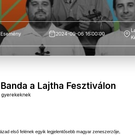
L
Esemény
2024-09-06 16:00:00
K
 Banda a Lajtha Fesztiválon
k gyerekeknek
zázad első felének egyik legjelentősebb magyar zeneszerzője,