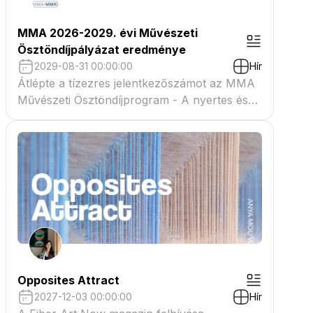
MMA 2026-2029. évi Művészeti
Ösztöndíjpályázat eredménye
2029-08-31 00:00:00
Hír
Átlépte a tízezres jelentkezőszámot az MMA
Művészeti Ösztöndíjprogram - A nyertes és
tartaléklistás pályázók névsora megtekinthető
a csatolmányban
Opposites Attract
2027-12-03 00:00:00
Hír