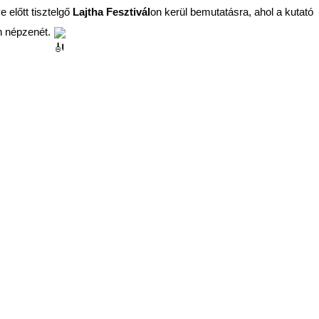
előtt tisztelgő
Lajtha Fesztivál
on kerül bemutatásra, ahol a kutató
n népzenét.