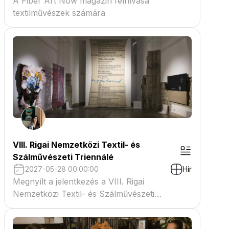
A Fiber Art Now magazin felhívása
textilművészek számára
VIII. Rigai Nemzetközi Textil- és
Szálművészeti Triennálé
2027-05-28 00:00:00
Hír
Megnyílt a jelentkezés a VIII. Rigai
Nemzetközi Textil- és Szálművészeti
Triennáléra