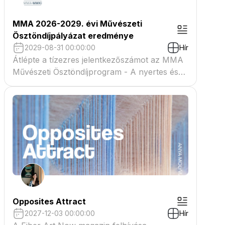
MMA 2026-2029. évi Művészeti
Ösztöndíjpályázat eredménye
2029-08-31 00:00:00
Hír
Átlépte a tízezres jelentkezőszámot az MMA
Művészeti Ösztöndíjprogram - A nyertes és
tartaléklistás pályázók névsora megtekinthető
a csatolmányban
Opposites Attract
2027-12-03 00:00:00
Hír