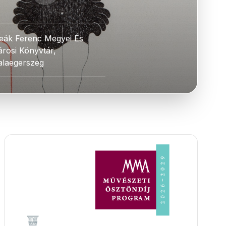
eák Ferenc Megyei És
árosi Könyvtár,
alaegerszeg