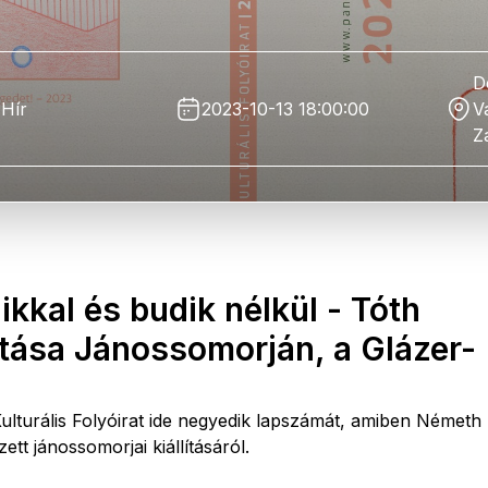
D
Hír
2023-10-13 18:00:00
V
Z
kkal és budik nélkül - Tóth
tása Jánossomorján, a Glázer-
lturális Folyóirat ide negyedik lapszámát, amiben Németh
tt jánossomorjai kiállításáról.