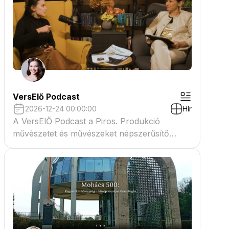
VersElő Podcast
2026-12-24 00:00:00
Hír
A VersElŐ Podcast a Piros. Produkció
művészetet és művészeket népszerűsítő
beszélgető műsora