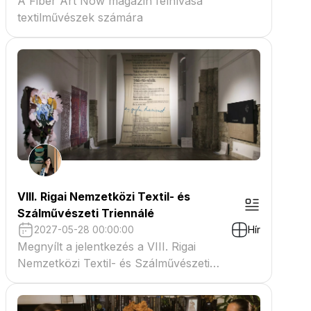
A Fiber Art Now magazin felhívása
textilművészek számára
VIII. Rigai Nemzetközi Textil- és
Szálművészeti Triennálé
2027-05-28 00:00:00
Hír
Megnyílt a jelentkezés a VIII. Rigai
Nemzetközi Textil- és Szálművészeti
Triennáléra