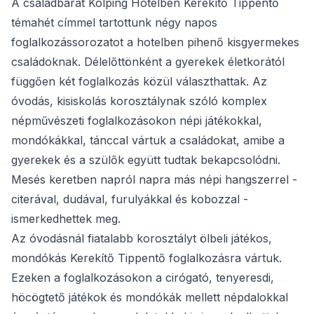
A családbarát Kolping Hotelben Kerekítő Tippentő
témahét címmel tartottunk négy napos
foglalkozássorozatot a hotelben pihenő kisgyermekes
családoknak. Délelőttönként a gyerekek életkorától
függően két foglalkozás közül választhattak. Az
óvodás, kisiskolás korosztálynak szóló komplex
népművészeti foglalkozásokon népi játékokkal,
mondókákkal, tánccal vártuk a családokat, amibe a
gyerekek és a szülők együtt tudtak bekapcsolódni.
Mesés keretben napról napra más népi hangszerrel -
citerával, dudával, furulyákkal és kobozzal -
ismerkedhettek meg.
Az óvodásnál fiatalabb korosztályt ölbeli játékos,
mondókás Kerekítő Tippentő foglalkozásra vártuk.
Ezeken a foglalkozásokon a cirógató, tenyeresdi,
höcögtető játékok és mondókák mellett népdalokkal