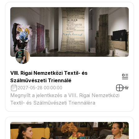
VIII. Rigai Nemzetközi Textil- és
Szálművészeti Triennálé
2027-05-28 00:00:00
Hír
Megnyílt a jelentkezés a VIII. Rigai Nemzetközi
Textil- és Szálművészeti Triennáléra