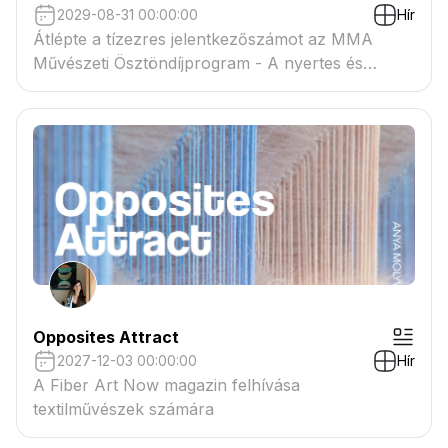
2029-08-31 00:00:00
Hír
Átlépte a tízezres jelentkezőszámot az MMA
Művészeti Ösztöndíjprogram - A nyertes és
tartaléklistás pályázók névsora megtekinthető a
csatolmányban
Opposites Attract
2027-12-03 00:00:00
Hír
A Fiber Art Now magazin felhívása
textilművészek számára