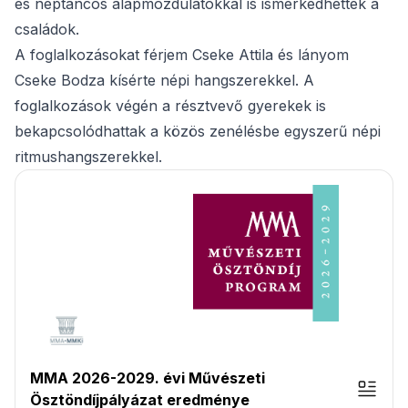
és néptáncos alapmozdulatokkal is ismerkedhettek a
családok.
A foglalkozásokat férjem Cseke Attila és lányom
Cseke Bodza kísérte népi hangszerekkel. A
foglalkozások végén a résztvevő gyerekek is
bekapcsolódhattak a közös zenélésbe egyszerű népi
ritmushangszerekkel.
MMA 2026-2029. évi Művészeti
Ösztöndíjpályázat eredménye