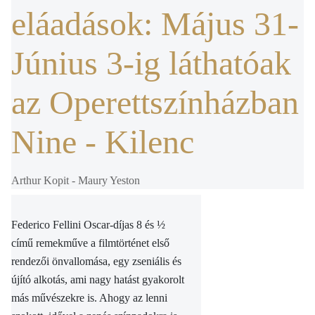
eláadások: Május 31-
Június 3-ig láthatóak
az Operettszínházban
Nine - Kilenc
Arthur Kopit - Maury Yeston
Federico Fellini Oscar-díjas 8 és ½
című remekműve a filmtörténet első
rendezői önvallomása, egy zseniális és
újító alkotás, ami nagy hatást gyakorolt
más művészekre is. Ahogy az lenni