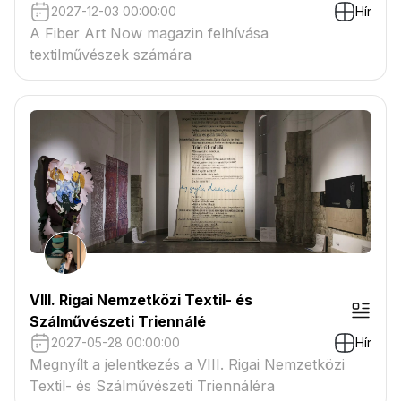
2027-12-03 00:00:00
Hír
A Fiber Art Now magazin felhívása
textilművészek számára
VIII. Rigai Nemzetközi Textil- és
Szálművészeti Triennálé
2027-05-28 00:00:00
Hír
Megnyílt a jelentkezés a VIII. Rigai Nemzetközi
Textil- és Szálművészeti Triennáléra