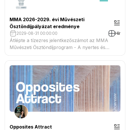
MMA 2026-2029. évi Művészeti
Ösztöndíjpályázat eredménye
2029-08-31 00:00:00
Hír
Átlépte a tízezres jelentkezőszámot az MMA
Művészeti Ösztöndíjprogram - A nyertes és
tartaléklistás pályázók névsora megtekinthető a
csatolmányban
Opposites Attract