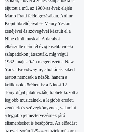
szokott, idővel a zenés színpadokra is
eljutott a mű, az 1980-as évek elején
Mario Fratti feldolgozásában, Arthur
Kopit librettójával és Maury Yeston
zenéjével és szövegével készült el a
Nine című musical. A darabot
elkészülte után fél évig kisebb vidéki
színpadokon játszották, míg végül
1982. május 9-én megérkezett a New
York-i Broadway-re, ahol óriási sikert
aratott nemcsak a nézők, hanem a
kritikusok körében is: a Nine-t 12
Tony-díjjal jutalmazták, többek között a
legjobb musicalnek, a legjobb eredeti
zenének és szövegkönyvnek, valamint
a legjobb jelmeztervezésnek járó
elismeréseket is besöpörte. Az előadást
az évek során 729-szer tűzték műsorra