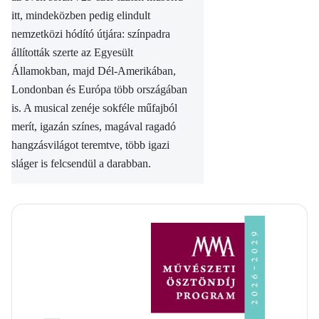
itt, mindeközben pedig elindult
nemzetközi hódító útjára: színpadra
állították szerte az Egyesült
Államokban, majd Dél-Amerikában,
Londonban és Európa több országában
is. A musical zenéje sokféle műfajból
merít, igazán színes, magával ragadó
hangzásvilágot teremtve, több igazi
sláger is felcsendül a darabban.