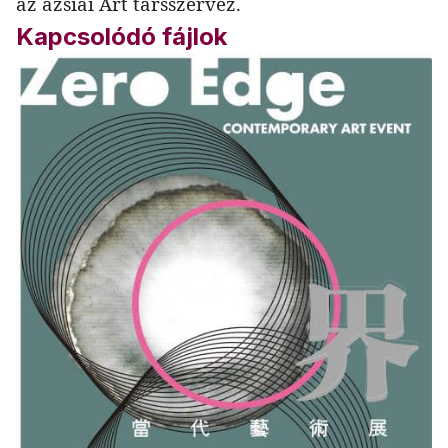
az ázsiai Art társszervez.
Kapcsolódó fájlok