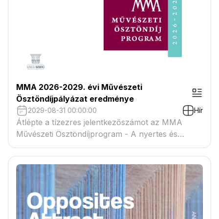
MMA 2026-2029. évi Művészeti
Ösztöndíjpályázat eredménye
2029-08-31 00:00:00
Hír
Átlépte a tízezres jelentkezőszámot az MMA
Művészeti Ösztöndíjprogram - A nyertes és
tartaléklistás pályázók névsora megtekinthető a
csatolmányban