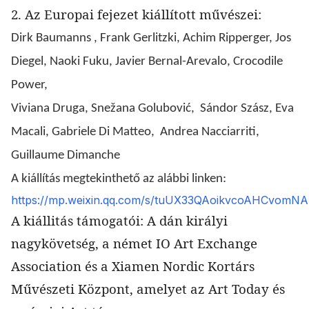
2. Az Europai fejezet kiállított művészei:
Dirk Baumanns ,
Frank Gerlitzki,
Achim Ripperger,
Jos
Diegel,
Naoki Fuku,
Javier Bernal-Arevalo,
Crocodile
Power,
Viviana Druga,
Snežana Golubović,
Sándor Szász,
Eva
Macali,
Gabriele Di Matteo,
Andrea Nacciarriti,
Guillaume Dimanche
A kiállítás megtekinthető az alábbi linken:
https://mp.weixin.qq.com/s/tuUX33QAoikvcoAHCvomNA
A kiállitás támogatói: A dán királyi
nagykövetség, a német IO Art Exchange
Association és a Xiamen Nordic Kortárs
Művészeti Központ, amelyet az Art Today és