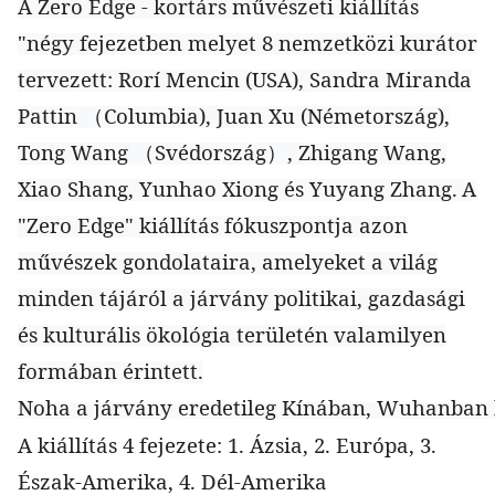
A Zero Edge - kortárs művészeti kiállítás
"négy fejezetben melyet 8 nemzetközi kurátor
tervezett: Rorí Mencin (USA), Sandra Miranda
Pattin
Columbia), Juan Xu (Németország),
（
Tong Wang
Svédország
, Zhigang Wang,
（
）
Xiao Shang, Yunhao Xiong és Yuyang Zhang.
A
"Zero Edge" kiállítás fókuszpontja azon
művészek gondolataira, amelyeket a világ
minden tájáról a járvány politikai, gazdasági
és kulturális ökológia területén valamilyen
formában érintett.
Noha a járvány eredetileg Kínában, Wuhanban bon
A kiállítás 4 fejezete:
1. Ázsia,
2. Európa,
3.
Észak-Amerika,
4. Dél-Amerika