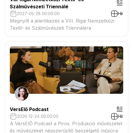
Szálművészeti Triennálé
2027-05-28 00:00:00
Hír
Megnyílt a jelentkezés a VIII. Rigai Nemzetközi
Textil- és Szálművészeti Triennáléra
VersElő Podcast
2026-12-24 00:00:00
Hír
A VersElŐ Podcast a Piros. Produkció művészetet
és művészeket népszerűsítő beszélgető műsora