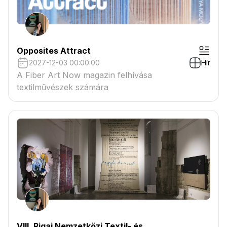
Opposites Attract
2027-12-03 00:00:00
Hír
A Fiber Art Now magazin felhívása
textilművészek számára
VIII. Rigai Nemzetközi Textil- és