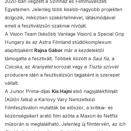
2020-ban végzett a Színház és Filmművészeti
Egyetemen. Jelenleg több kisebb-nagyobb projekten
dolgozik, miközben szakértelmével, látásmódjával
emeli a fesztiválzsűri szakmai nívóját.
A Vision Team (később Vantage Vision) a Special Grip
Hungary és az Astra Filmland stúdiókomplexum
alapítójaként
Rajna Gábor
már a kezdetektől
támogatta a fesztivált. Többek között a
Saul fia
, a
Csicska
, az
Aranyélet
sorozat vagy a
Tiszta szívvel
producere idén a fesztiválzsűri tagjaként is szerepet
vállalt.
A Junior Prima-díjas
Kis Hajni
első nagyjátékfilmjét
(
Külön falka
) a Karlovy Vary Nemzetközi
Filmfesztiválon mutatták be először, a kritikai- és
közönségsikert arató film azóta a Maxon és Netflix
műsorán is megtalálható. Jelenleg új filmtervén, az
Ich