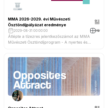
MMA 2026-2029. évi Művészeti
Ösztöndíjpályázat eredménye
2029-08-31 00:00:00
Hír
Átlépte a tízezres jelentkezőszámot az MMA
Művészeti Ösztöndíjprogram - A nyertes és
tartaléklistás pályázók névsora megtekinthető a
csatolmányban