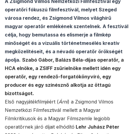
A Zsigmond Vilmos Nemzetközi Filmfesztivál egy
operatőri fókuszú filmfesztivál,
melyet Szeged
városa rendez, és Zsigmond Vilmos világhírű
magyar operatőr emlékének szentelnek
. A fesztivál
célja, hogy bemutassa és elismerje a filmkép
minőségét és a vizuális történetmesélés kreatív
megközelítéseit, és a névadó operatőr örökségét
ápolja.
Szabó Gábor, Balázs Béla-díjas operatőr, a
HCA elnöke, a ZSIFF zsűrielnöke mellett idén egy
operatőr, egy rendező-forgatókönyvíró, egy
producer és egy színésznő alkotja az öttagú
bizottságot.
Első nagyjátékfilmjéért (
Árni
) a Zsigmond Vilmos
Nemzetközi Filmfesztivál mellett a Magyar
Filmkritikusok és a Magyar Filmszemle legjobb
operatőrnek járó díjait elhódító
Lehr Juhász Péter