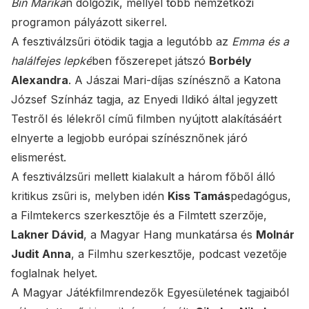
Bin Mariká
n dolgozik, mellyel több nemzetközi
programon pályázott sikerrel.
A fesztiválzsűri ötödik tagja a legutóbb az
Emma és a
halálfejes lepké
ben főszerepet játszó
Borbély
Alexandra
. A Jászai Mari-díjas színésznő a Katona
József Színház tagja, az Enyedi Ildikó által jegyzett
Testről és lélekről című filmben nyújtott alakításáért
elnyerte a legjobb európai színésznőnek járó
elismerést.
A fesztiválzsűri mellett kialakult a három főből álló
kritikus zsűri is, melyben idén
Kiss Tamás
pedagógus,
a Filmtekercs szerkesztője és a Filmtett szerzője,
Lakner Dávid
, a Magyar Hang munkatársa és
Molnár
Judit Anna
, a Filmhu szerkesztője, podcast vezetője
foglalnak helyet.
A Magyar Játékfilmrendezők Egyesületének tagjaiból