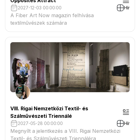
Opposites Attract
2027-12-03 00:00:00
Hír
A Fiber Art Now magazin felhívása
textilművészek számára
VIII. Rigai Nemzetközi Textil- és
Szálművészeti Triennálé
2027-05-28 00:00:00
Hír
Megnyílt a jelentkezés a VIII. Rigai Nemzetközi
Textil- és Szálművészeti Triennáléra