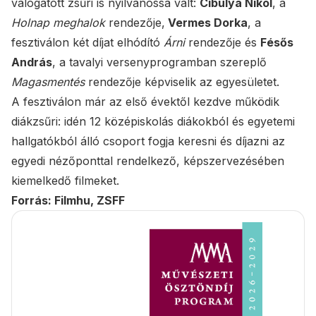
válogatott zsűri is nyilvánossá vált:
Cibulya Nikol
, a
Holnap meghalok
rendezője,
Vermes Dorka
, a
fesztiválon két díjat elhódító
Árni
rendezője és
Fésős
András
, a tavalyi versenyprogramban szereplő
Magasmentés
rendezője képviselik az egyesületet.
A fesztiválon már az első évektől kezdve működik
diákzsűri: idén 12 középiskolás diákokból és egyetemi
hallgatókból álló csoport fogja keresni és díjazni az
egyedi nézőponttal rendelkező, képszervezésében
kiemelkedő filmeket.
Forrás: Filmhu, ZSFF