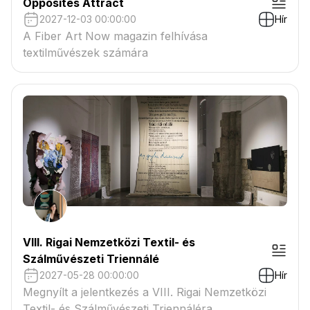
Opposites Attract
2027-12-03 00:00:00
Hír
A Fiber Art Now magazin felhívása
textilművészek számára
VIII. Rigai Nemzetközi Textil- és
Szálművészeti Triennálé
2027-05-28 00:00:00
Hír
Megnyílt a jelentkezés a VIII. Rigai Nemzetközi
Textil- és Szálművészeti Triennáléra