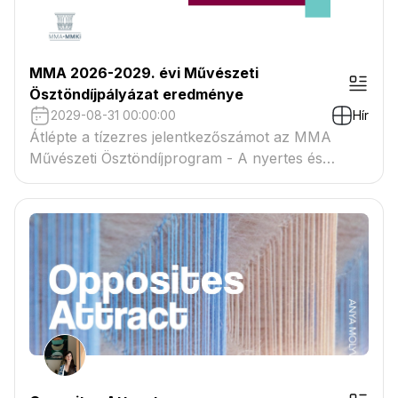
MMA 2026-2029. évi Művészeti
Ösztöndíjpályázat eredménye
2029-08-31 00:00:00
Hír
Átlépte a tízezres jelentkezőszámot az MMA
Művészeti Ösztöndíjprogram - A nyertes és
tartaléklistás pályázók névsora megtekinthető a
csatolmányban