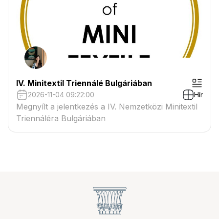
IV. Minitextil Triennálé Bulgáriában
2026-11-04 09:22:00
Hír
Megnyílt a jelentkezés a IV. Nemzetközi Minitextil
Triennáléra Bulgáriában