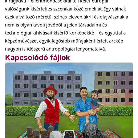
kiragadva – ellentmondásokkal teli kelet-európai
valóságunk kísérteties szcenikái közé emeli át. Így válnak
ezek a változó méretű, színes-eleven akril és olajvásznak a
nem is olyan távoli jövőből a jelen társadalmi és
technológiai kihívásait kísértő korképekké – és egyúttal a
képzőművészet egyik legősibb műfajaként értett arckép
nagyon is időszerű antropológiai lenyomataivá.
Kapcsolódó fájlok