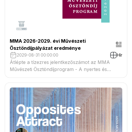
MMA 2026-2029. évi Művészeti
Ösztöndíjpályázat eredménye
2029-08-31 00:00:00
Hír
Átlépte a tízezres jelentkezőszámot az MMA
Művészeti Ösztöndíjprogram - A nyertes és
tartaléklistás pályázók névsora megtekinthető a
csatolmányban