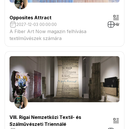
Opposites Attract
2027-12-03 00:00:00
Hír
A Fiber Art Now magazin felhívása
textilművészek számára
VIII. Rigai Nemzetközi Textil- és
Szálművészeti Triennálé