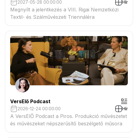
2027-05-28 00:00:00
Hír
Megnyílt a jelentkezés a VIII. Rigai Nemzetközi
Textil- és Szálművészeti Triennáléra
VersElő Podcast
2026-12-24 00:00:00
Hír
A VersElŐ Podcast a Piros. Produkció művészetet
és művészeket népszerűsítő beszélgető műsora