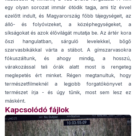
egy olyan sorozat immár ötödik tagja, ami tíz évvel
ezelőtt indult, és Magyarország főbb tájegységeit, az
álló- és folyóvizeket, a középhegységeket, a
síkságokat és azok élővilágát mutatja be. Az ártér kora
őszi hangulatban, sárguló levelekkel, bőgő
szarvasbikákkal várta a stábot. A gímszarvasokra
fókuszáltunk, és ahogy mindig, a hosszú,
várakozással teli órák alatt most is rengeteg
meglepetés ért minket. Régen megtanultuk, hogy
természetfilmeknél a legjobb forgatókönyvet a
természet írja - és úgy tűnik, most sem lesz ez
másként.
Kapcsolódó fájlok