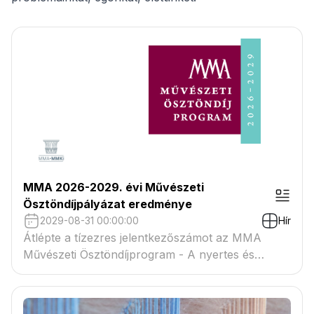
MMA 2026-2029. évi Művészeti
Ösztöndíjpályázat eredménye
2029-08-31 00:00:00
Hír
Átlépte a tízezres jelentkezőszámot az MMA
Művészeti Ösztöndíjprogram - A nyertes és
tartaléklistás pályázók névsora megtekinthető a
csatolmányban