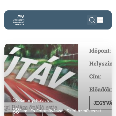
Simonyi Balázs
Film- És Fotóművészet, Színházművészet