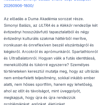
20260906-1800/
Az előadás a Duma Akadémia sorozat része.
Simonyi Balázs, az
ULTRA
és a
Kékkör
rendezője két
évtizednyi hosszútávfutó tapasztalatból és négy
évtizednyi kulturális szakmai háttérből merítve,
ironikusan és önreflexíven beszél elszántságról és
kiégésről. Arcokról és aprómunkáról. Spartathlonról
és UltraBalatonról. Hogyan válik a futás identitássá,
menekülőúttá és tükörré egyszerre? Személyes
történeteken keresztül mutatja meg, hogy az ultrázás
nem emberfeletti teljesítmény, sokkal inkább ember
alatti, nem hősies sportfilm, hanem egy lehetőség,
ahol az időt és távolságot, mint üveggolyót,
megkapjuk, hogy újra és újra rendezzük
problémáinkat, egónkat, életünket.