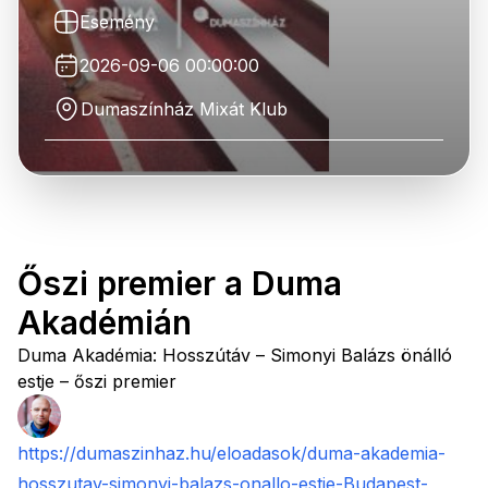
Esemény
2026-09-06 00:00:00
Dumaszínház Mixát Klub
Őszi premier a Duma
Akadémián
Duma Akadémia: Hosszútáv – Simonyi Balázs önálló
estje – őszi premier
https://dumaszinhaz.hu/eloadasok/duma-akademia-
hosszutav-simonyi-balazs-onallo-estje-Budapest-