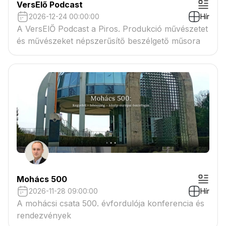
VersElő Podcast
2026-12-24 00:00:00
Hír
A VersElŐ Podcast a Piros. Produkció művészetet
és művészeket népszerűsítő beszélgető műsora
Mohács 500
2026-11-28 09:00:00
Hír
A mohácsi csata 500. évfordulója konferencia és
rendezvények