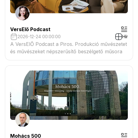
VersElő Podcast
2026-12-24 00:00:00
Hír
A VersElŐ Podcast a Piros. Produkció művészetet
és művészeket népszerűsítő beszélgető műsora
Mohács 500