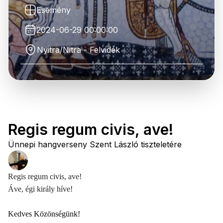
Esemény
2024-06-29 00:00:00
Nyitra/Nitra - Felvidék
Regis regum civis, ave!
Ünnepi hangverseny Szent László tiszteletére
Regis regum civis, ave!
Áve, égi király híve!
Kedves Közönségünk!