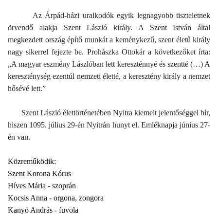
Az Árpád-házi uralkodók egyik legnagyobb tiszteletnek
örvendő alakja Szent László király. A Szent István által
megkezdett ország építő munkát a keménykezű, szent életű király
nagy sikerrel fejezte be. Prohászka Ottokár a következőket írta:
„A magyar eszmény Lászlóban lett kereszténnyé és szentté (…) A
kereszténység ezentúl nemzeti életté, a keresztény király a nemzet
hősévé lett.”
Szent László élettörténetében Nyitra kiemelt jelentőséggel bír,
hiszen 1095. július 29-én Nyitrán hunyt el. Emléknapja június 27-
én van.
Közreműködik:
Szent Korona Kórus
Híves Mária - szoprán
Kocsis Anna - orgona, zongora
Kanyó András - fuvola