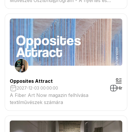
Művészeti Ösztöndíjprogram - A nyertes és
tartaléklistás pályázók névsora megtekinthető a
csatolmányban
Opposites Attract
2027-12-03 00:00:00
Hír
A Fiber Art Now magazin felhívása
textilművészek számára