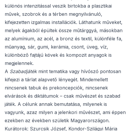
különös intenzitással veszik birtokba a plasztikai
művek, szobrok és a térben megnyilvánuló,
kifejezetten izgalmas installációk. Láthatunk műveket,
melyek ágakból épültek össze műtárggyá, másokban
az alumínium, az acél, a bronz és textil, különféle fa,
műanyag, sár, gumi, kerámia, csont, üveg, víz,
különböző fajtájú kövek és kompozit anyagok is
megjelennek.
A
Szabadjáték
mint tematika vagy hívószó pontosan
kifejezi a tárlat alapvető lényegét. Mindemellett
nincsenek tabuk és prekoncepciók, nincsenek
elvárások és diktátumok – csak művészet és szabad
játék. A célunk annak bemutatása, milyenek is
vagyunk, azaz milyen a jelenkori művészet, ami éppen
ezekben az években születik Magyarországon.
Kurátorok: Szurcsik József, Kondor-Szilágyi Mária