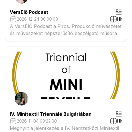
VersElő Podcast
2026-12-24 00:00:00
Hír
A VersElŐ Podcast a Piros. Produkció művészetet
és művészeket népszerűsítő beszélgető műsora
IV. Minitextil Triennálé Bulgáriában
2026-11-04 09:22:00
Hír
Megnyílt a jelentkezés a IV. Nemzetközi Minitextil