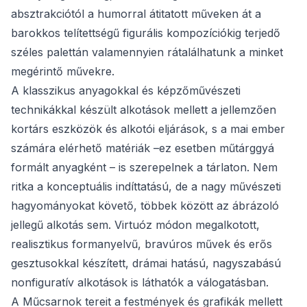
absztrakciótól a humorral átitatott műveken át a
barokkos telítettségű figurális kompozíciókig terjedő
széles palettán valamennyien rátalálhatunk a minket
megérintő művekre.
A klasszikus anyagokkal és képzőművészeti
technikákkal készült alkotások mellett a jellemzően
kortárs eszközök és alkotói eljárások, s a mai ember
számára elérhető matériák –ez esetben műtárggyá
formált anyagként
– is szerepelnek a tárlaton. Nem
ritka a konceptuális indíttatású, de a nagy művészeti
hagyományokat követő, többek között az ábrázoló
jellegű alkotás sem. Virtuóz módon megalkotott,
realisztikus formanyelvű, bravúros művek és erős
gesztusokkal készített, drámai hatású, nagyszabású
nonfiguratív alkotások is láthatók a válogatásban.
A Műcsarnok tereit a festmények és grafikák mellett