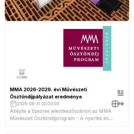
MMA 2026-2029. évi Művészeti
Ösztöndíjpályázat eredménye
2029-08-31 00:00:00
Hír
Átlépte a tízezres jelentkezőszámot az MMA
Művészeti Ösztöndíjprogram - A nyertes és
tartaléklistás pályázók névsora megtekinthető a
csatolmányban