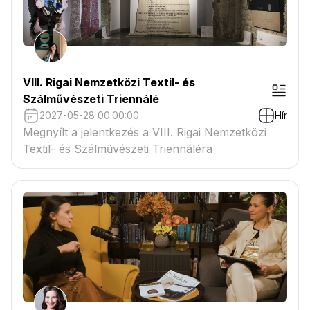
VIII. Rigai Nemzetközi Textil- és
Szálművészeti Triennálé
2027-05-28 00:00:00
Hír
Megnyílt a jelentkezés a VIII. Rigai Nemzetközi
Textil- és Szálművészeti Triennáléra