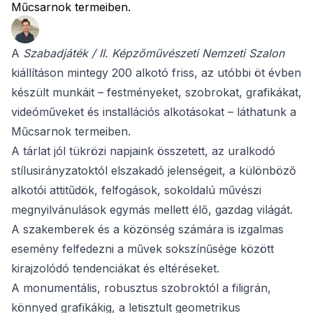
Műcsarnok termeiben.
A
Szabadjáték / II. Képzőművészeti Nemzeti Szalon
kiállításon mintegy 200 alkotó friss, az utóbbi öt évben
készült munkáit – festményeket, szobrokat, grafikákat,
videóműveket és installációs alkotásokat – láthatunk a
Műcsarnok termeiben.
A tárlat jól tükrözi napjaink összetett, az uralkodó
stílusirányzatoktól elszakadó jelenségeit, a különböző
alkotói attitűdök, felfogások, sokoldalú művészi
megnyilvánulások egymás mellett élő, gazdag világát.
A szakemberek és a közönség számára is izgalmas
esemény felfedezni a művek sokszínűsége között
kirajzolódó tendenciákat és eltéréseket.
A monumentális, robusztus szobroktól a filigrán,
könnyed grafikákig, a letisztult geometrikus