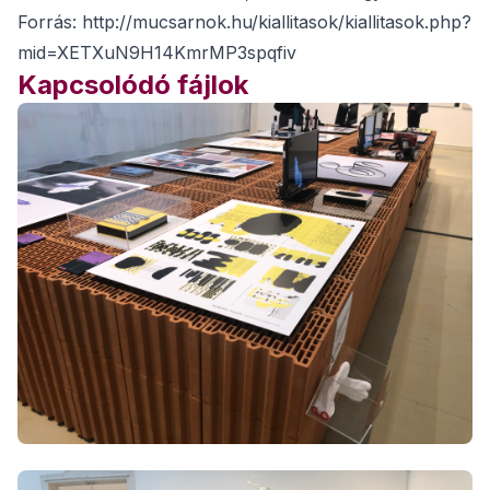
Forrás: http://mucsarnok.hu/kiallitasok/kiallitasok.php?
mid=XETXuN9H14KmrMP3spqfiv
Kapcsolódó fájlok