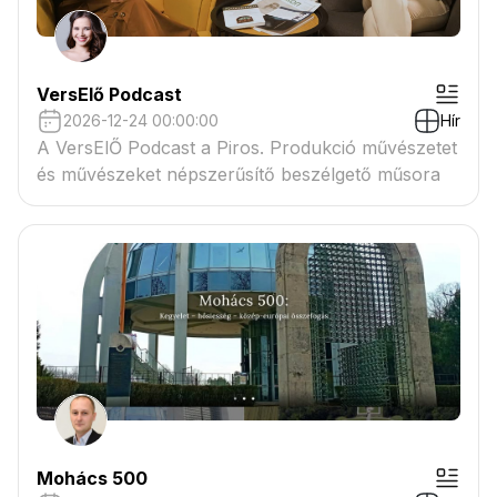
VersElő Podcast
2026-12-24 00:00:00
Hír
A VersElŐ Podcast a Piros. Produkció művészetet
és művészeket népszerűsítő beszélgető műsora
Mohács 500