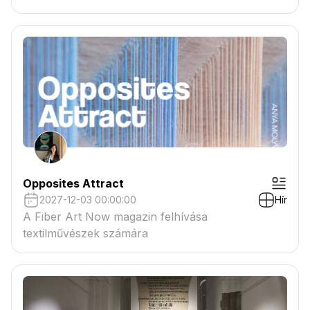
tartaléklistás pályázók névsora megtekinthető a
csatolmányban
Opposites Attract
2027-12-03 00:00:00
Hír
A Fiber Art Now magazin felhívása
textilművészek számára