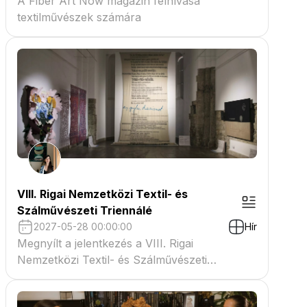
A Fiber Art Now magazin felhívása
textilművészek számára
VIII. Rigai Nemzetközi Textil- és
Szálművészeti Triennálé
2027-05-28 00:00:00
Hír
Megnyílt a jelentkezés a VIII. Rigai
Nemzetközi Textil- és Szálművészeti
Triennáléra