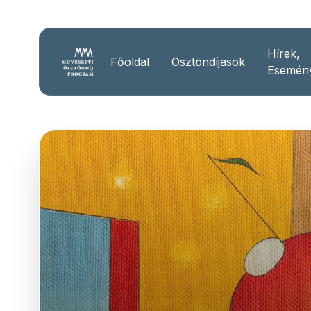
Hírek,
Főoldal
Ösztöndíjasok
Esemén