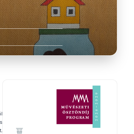
l
s
.