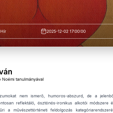
Hír
2025-12-02 17:00:00
tván
ó Noémi tanulmányával
szumokat nem ismerő, humoros-abszurd, de a jelenbő
ontosan reflektáló, ösztönös-ironikus alkotói módszere é
űri a művészettörténeti feldolgozás kategóriarendszerét