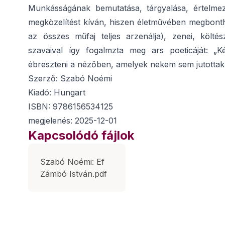
Munkásságának bemutatása, tárgyalása, értelmezé
megközelítést kíván, hiszen életművében megbontha
az összes műfaj teljes arzenálja), zenei, költés
szavaival így fogalmzta meg ars poeticáját: „
ébreszteni a nézőben, amelyek nekem sem jutottak
Szerző: Szabó Noémi
Kiadó: Hungart
ISBN: 9786156534125
megjelenés: 2025-12-01
Kapcsolódó fájlok
Szabó Noémi: Ef
Zámbó István.pdf