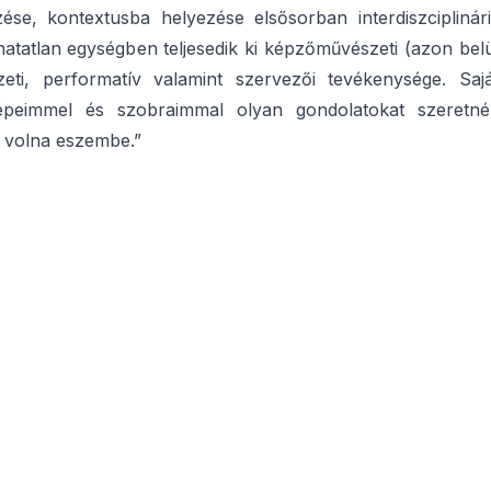
se, kontextusba helyezése elsősorban interdiszciplinári
tatlan egységben teljesedik ki képzőművészeti (azon belü
zeti, performatív valamint szervezői tevékenysége. Sajá
Képeimmel és szobraimmal olyan gondolatokat szeretné
 volna eszembe.”