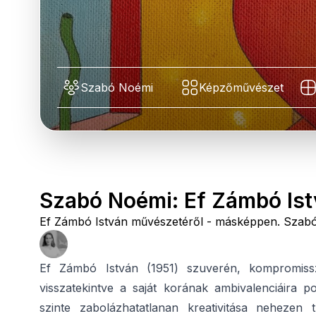
Szabó Noémi
Képzőművészet
Szabó Noémi: Ef Zámbó Is
Ef Zámbó István művészetéről - másképpen. Szab
Ef Zámbó István (1951) szuverén, kompromis
visszatekintve a saját korának ambivalenciáira p
szinte zabolázhatatlanan kreativitása nehezen t