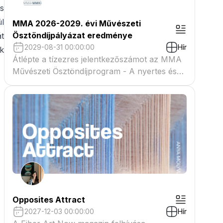
s
l
MMA 2026-2029. évi Művészeti
Ösztöndíjpályázat eredménye
t
2029-08-31 00:00:00
Hír
k
Átlépte a tízezres jelentkezőszámot az MMA
Művészeti Ösztöndíjprogram - A nyertes és
tartaléklistás pályázók névsora megtekinthető
a csatolmányban
Opposites Attract
2027-12-03 00:00:00
Hír