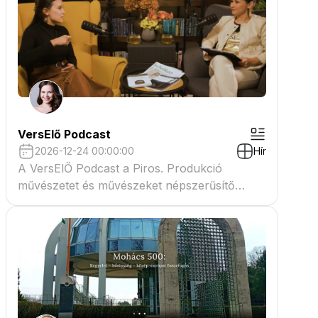
VersElő Podcast
2026-12-24 00:00:00
Hír
A VersElŐ Podcast a Piros. Produkció
művészetet és művészeket népszerűsítő
beszélgető műsora