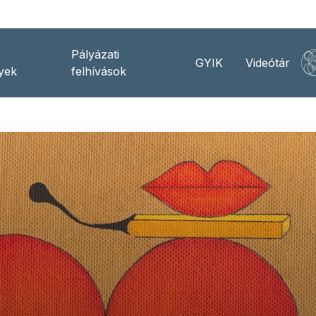
Pályázati
GYIK
Videótár
yek
felhívások