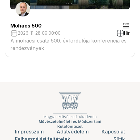
Mohács 500
2026-11-28 09:00:00
Hír
A mohácsi csata 500. évfordulója konferencia és
rendezvények
Impresszum
Adatvédelem
Kapcsolat
Felhasználási feltételek
Sütik