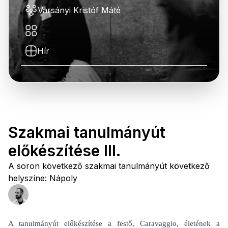
Varsányi Kristóf Máté
Hír
Szakmai tanulmányút
előkészítése III.
A soron következő szakmai tanulmányút következő
helyszíne: Nápoly
A tanulmányút előkészítése a festő, Caravaggio, életének a