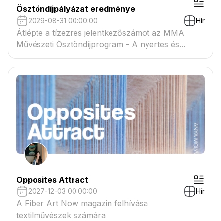
Ösztöndíjpályázat eredménye
2029-08-31 00:00:00
Hír
Átlépte a tízezres jelentkezőszámot az MMA
Művészeti Ösztöndíjprogram - A nyertes és
tartaléklistás pályázók névsora megtekinthető a
csatolmányban
Opposites Attract
2027-12-03 00:00:00
Hír
A Fiber Art Now magazin felhívása
textilművészek számára