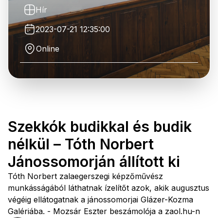
Hír
2023-07-21 12:35:00
Online
Szekkók budikkal és budik
nélkül – Tóth Norbert
Jánossomorján állított ki
Tóth Norbert zalaegerszegi képzőművész
munkásságából láthatnak ízelítőt azok, akik augusztus
végéig ellátogatnak a jánossomorjai Glázer-Kozma
Galériába. - Mozsár Eszter beszámolója a zaol.hu-n