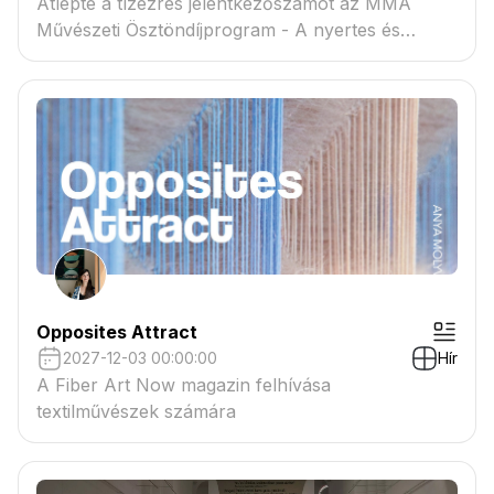
Átlépte a tízezres jelentkezőszámot az MMA
Művészeti Ösztöndíjprogram - A nyertes és
tartaléklistás pályázók névsora megtekinthető a
csatolmányban
Opposites Attract
2027-12-03 00:00:00
Hír
A Fiber Art Now magazin felhívása
textilművészek számára