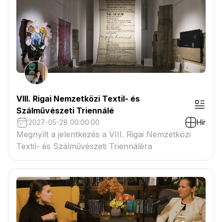
VIII. Rigai Nemzetközi Textil- és
Szálművészeti Triennálé
2027-05-28 00:00:00
Hír
Megnyílt a jelentkezés a VIII. Rigai Nemzetközi
Textil- és Szálművészeti Triennáléra