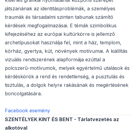
kísérleti grafikai nyomatainál központi szerepet
játszanának az identitásproblémák, a személyes
traumák és társadalmi szinten tabunak számító
kérdések megfogalmazásai. E témák szimbolikus
kifejezéséhez az európai kultúrkörre is jellemző
archetípusokat használja fel, mint a ház, templom,
kórház, gyertya, kút, növények motívumai. A kiállítás
vizuális rendszerének alapformája ezúttal a
polcszerű-motívumok, melyek egyértelmű utalások és
kérdéskörök a rend és rendetlenség, a pusztulás és
tisztulás, a dolgok helyre rakásának és megértésének
boncolgatására.
Facebook esemény
SZENTÉLYEK KINT ÉS BENT - Tárlatvezetés az
alkotóval