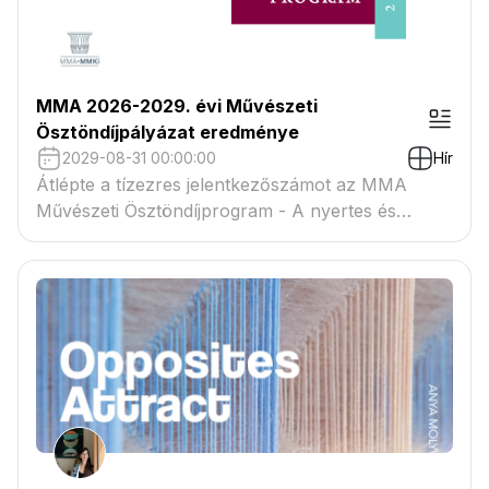
MMA 2026-2029. évi Művészeti
Ösztöndíjpályázat eredménye
2029-08-31 00:00:00
Hír
Átlépte a tízezres jelentkezőszámot az MMA
Művészeti Ösztöndíjprogram - A nyertes és
tartaléklistás pályázók névsora megtekinthető a
csatolmányban