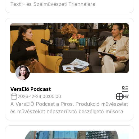
Textil- és Szálművészeti Triennáléra
VersElő Podcast
2026-12-24 00:00:00
Hír
A VersElŐ Podcast a Piros. Produkció művészetet
és művészeket népszerűsítő beszélgető műsora