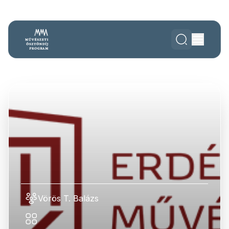
Vörös T. Balázs