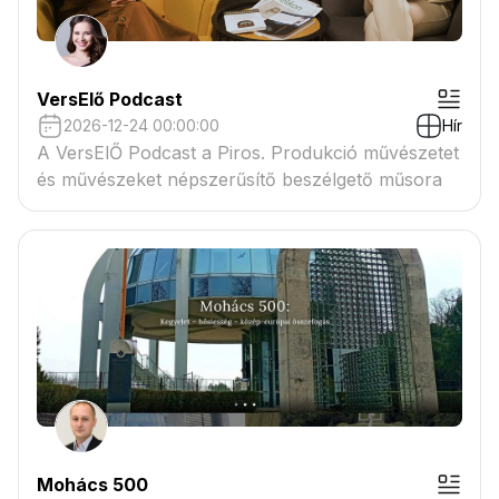
VersElő Podcast
2026-12-24 00:00:00
Hír
A VersElŐ Podcast a Piros. Produkció művészetet
és művészeket népszerűsítő beszélgető műsora
Mohács 500