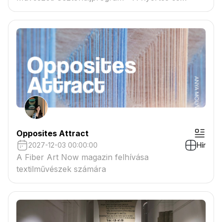
tartaléklistás pályázók névsora megtekinthető a
csatolmányban
Opposites Attract
2027-12-03 00:00:00
Hír
A Fiber Art Now magazin felhívása
textilművészek számára