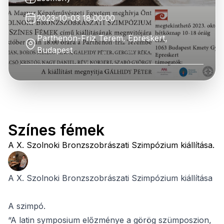
2023-10-03 18:00:00
Parthenón-Fríz Terem, Epreskert,
Budapest
Színes fémek
A X. Szolnoki Bronzszobrászati Szimpózium kiállítása.
A X. Szolnoki Bronzszobrászati Szimpózium kiállítása
A szimpó.
“A latin symposium előzménye a görög szümposzion,