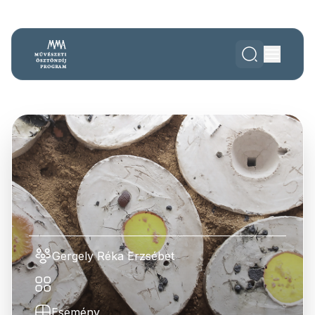
Gergely Réka Erzsébet
Esemény