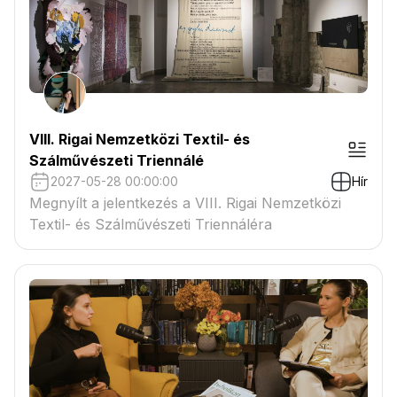
VIII. Rigai Nemzetközi Textil- és
Szálművészeti Triennálé
2027-05-28 00:00:00
Hír
Megnyílt a jelentkezés a VIII. Rigai Nemzetközi
Textil- és Szálművészeti Triennáléra