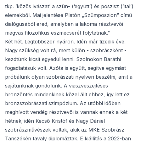
tkp. ‘közös ivászat’ a szün- (‘együtt’) és poszisz (‘ital’)
elemekből. Mai jelentése Platón „Szümposzion” című
dialógusából ered, amelyben a lakoma résztvevői
magvas filozofikus eszmecserét folytatnak.”
Két hét. Legtöbbször nyáron. Idén már tizedik éve.
Nagy szükség volt rá, mert külön - szobrászként -
kezdtünk kicsit egyedül lenni. Szolnokon Baráthi
fogadtatásuk volt. Azóta is együtt, segítve egymást
próbálunk olyan szobrászati nyelven beszélni, amit a
sajátunknak gondolunk. A viaszveszejtéses
bronzöntés mindenkinek közel állt ehhez, így lett ez
bronzszobrászati szimpózium. Az utóbbi időben
meghívott vendég résztvevői is vannak ennek a két
hétnek; idén Kecső Kristóf és Nagy Dániel
szobrászművészek voltak, akik az MKE Szobrász
Tanszékén tavaly diplomáztak. E kiállítás a 2023-ban