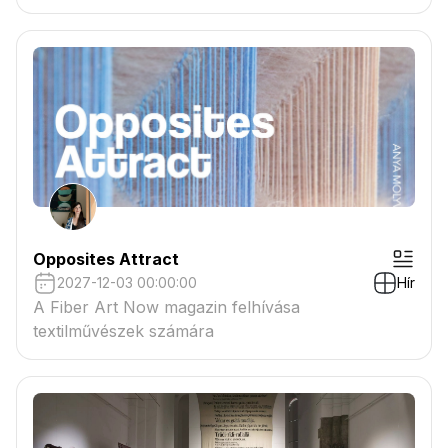
tartaléklistás pályázók névsora megtekinthető a
csatolmányban
Opposites Attract
2027-12-03 00:00:00
Hír
A Fiber Art Now magazin felhívása
textilművészek számára