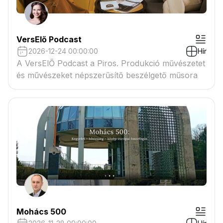
VersElő Podcast
2026-12-24 00:00:00
Hír
A VersElŐ Podcast a Piros. Produkció művészetet
és művészeket népszerűsítő beszélgető műsora
Mohács 500