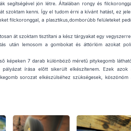
ák segítségével jön létre. Általában rongy és filckorongg
 szoktam kenni. Így el tudom érni a kívánt hatást, ez jel
teket filckoronggal, a plasztikus,domborúbb felületeket ped
san át szoktam tisztítani a kész tárgyakat egy vegyszerre
títás után lemosom a gombokat és áttörlöm azokat polí
gső képeken 7 darab különböző méretű pitykegomb látható
ályázat írása előtt sikerült elkészítenem. Ezek azok 
ykegomb sorozat elkészülséhez szükségesek, köszönöm 