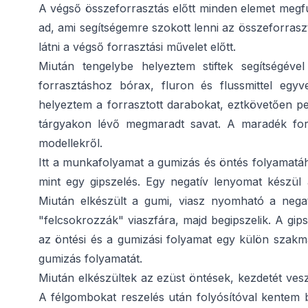
A végső összeforrasztás előtt minden elemet megfúr
ad, ami segítségemre szokott lenni az összeforraszt
látni a végső forrasztási művelet előtt.
Miután tengelybe helyeztem stiftek segítségév
forrasztáshoz bórax, fluron és flussmittel egy
helyeztem a forrasztott darabokat, eztkövetően p
tárgyakon lévő megmaradt savat. A maradék forras
modellekről.
Itt a munkafolyamat a gumizás és öntés folyamatá
mint egy gipszelés. Egy negatív lenyomat készül a
Miután elkészült a gumi, viasz nyomható a negat
"felcsokrozzák" viaszfára, majd begipszelik. A gi
az öntési és a gumizási folyamat egy külön szakma
gumizás folyamatát.
Miután elkészültek az ezüst öntések, kezdetét ves
A félgombokat reszelés után folyósítóval kentem b