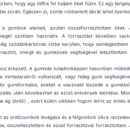
tam, hogy egy stiftre fel tudjam őket fűzni. Ez egy tengel
ás során. Egészen jó, szinte robbantott ábrát lehet ilyenk
el a gombok elemeit, azután összeforrasztottam őket. 
velegét szoktam használni. A forrasztást követően savb
edig szódabikarbónás vízbe kerültek, hogy semlegesítsem 
ztót, smirgli és gumikövek segítségével letisztítottam 
hoz érkezett. A gumizás tulajdonképpen hasonlóan működi
 mintadarabról vulkanizált, vagy hideg gumi segítségével
ív gumiformába, ezeket a viaszoakt kiszedik a gumikból
pszelés után következhet az ezüst öntvények leöntése. Miv
i ág (öntő) , ezért külön cikkben fogom leírni az öntés 
zi az öntőcsonkok levágása és a félgombok síkra reszelés
e, összeillesztettem és ezüst forrasztóval forrasztottam.