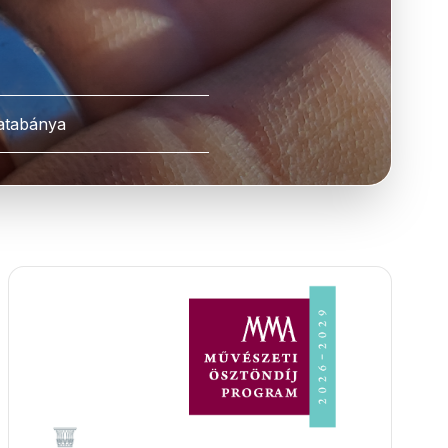
atabánya