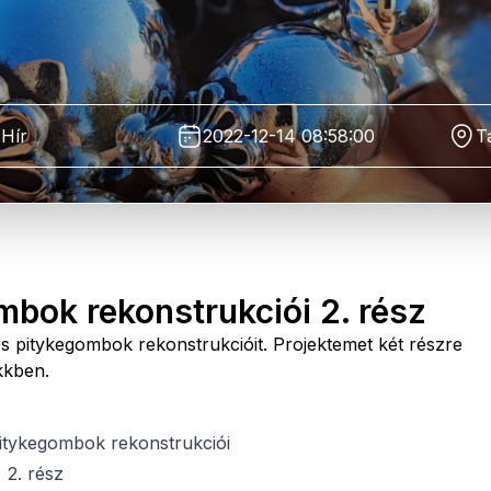
Hír
2022-12-14 08:58:00
T
bok rekonstrukciói 2. rész
 pitykegombok rekonstrukcióit. Projektemet két részre
kkben.
itykegombok rekonstrukciói
2. rész