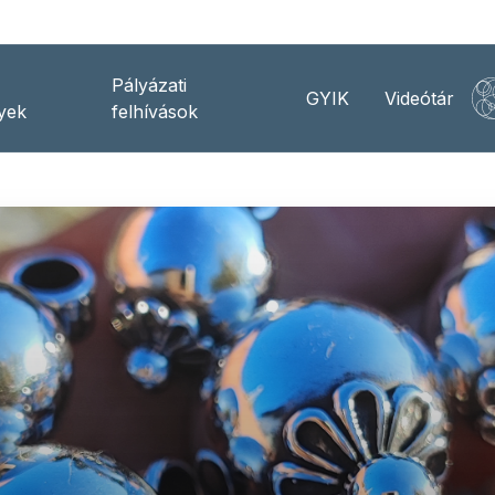
Pályázati
GYIK
Videótár
yek
felhívások