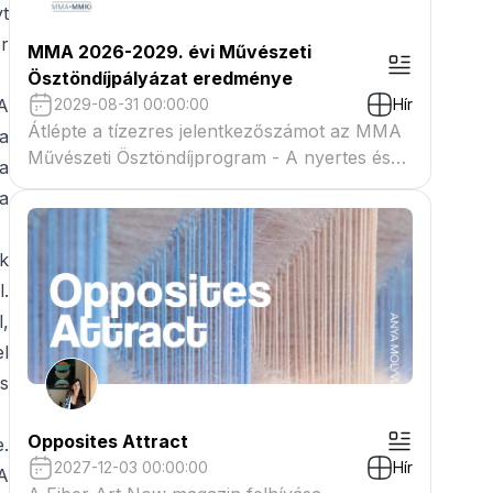
yt
or
MMA 2026-2029. évi Művészeti
Ösztöndíjpályázat eredménye
A
2029-08-31 00:00:00
Hír
Átlépte a tízezres jelentkezőszámot az MMA
a
Művészeti Ösztöndíjprogram - A nyertes és
a
tartaléklistás pályázók névsora megtekinthető
a
a csatolmányban
k
.
,
el
és
Opposites Attract
e.
2027-12-03 00:00:00
Hír
 A