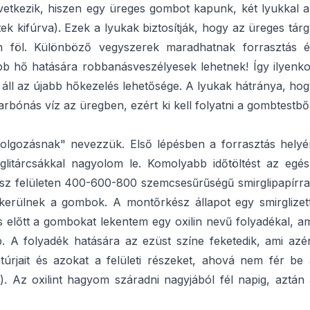
vetkezik, hiszen egy üreges gombot kapunk, két lyukkal a
tek kifúrva). Ezek a lyukak biztosítják, hogy az üreges tár
n föl. Különböző vegyszerek maradhatnak forrasztás é
b hő hatására robbanásveszélyesek lehetnek! Így ilyenko
 áll az újabb hőkezelés lehetősége. A lyukak hátránya, ho
bónás víz az üregben, ezért ki kell folyatni a gombtestbő
idolgozásnak" nevezzük. Első lépésben a forrasztás helyé
glitárcsákkal nagyolom le. Komolyabb időtöltést az egés
z egész felületen 400-600-800 szemcsesűrűségű smirglipapírra
kerülnek a gombok. A montőrkész állapot egy smirglizett
ás előtt a gombokat lekentem egy oxilin nevű folyadékal, a
 A folyadék hatására az ezüst színe feketedik, ami azér
rjait és azokat a felületi részeket, ahová nem fér be 
. Az oxilint hagyom száradni nagyjából fél napig, aztán 