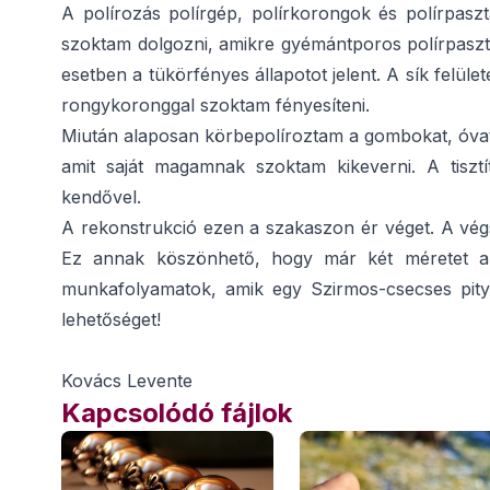
A polírozás polírgép, polírkorongok és polírpaszt
szoktam dolgozni, amikre gyémántporos polírpasztát
esetben a tükörfényes állapotot jelent. A sík felüle
rongykoronggal szoktam fényesíteni.
Miután alaposan körbepolíroztam a gombokat, óvato
amit saját magamnak szoktam kikeverni. A tisz
kendővel.
A rekonstrukció ezen a szakaszon ér véget. A vé
Ez annak köszönhető, hogy már két méretet a p
munkafolyamatok, amik egy Szirmos-csecses pit
lehetőséget!
Kovács Levente
Kapcsolódó fájlok