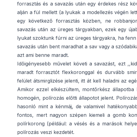
forrasztás és a savazás után egy érdekes rész kö
alján a fül mellett (a lyukak a modellezés végén let
egy következő forrasztás közben, ne robbanjo
savazás után az üreges tárgyakban, ezek egy újab
lyukat szoktunk fúrni az üreges tárgyakra, ha fenn
savazás után bent maradhat a sav vagy a szódabikar
azt ami benne maradt.
Időigényesebb művelet követi a savazást, ezt ,,k
maradt forrasztót flexkoronggal és durvább smir
felület átsmirglizése jelenti, itt át kell haladni a
Amikor ezzel elkészültem, montőrkész állapotba 
homogén, polírozás előtti állapotot jelent. Políroz
hasonló mint a kénmáj, de valamivel hatékonyabb.
fontos, mert nagyon szépen kiemeli a gomb kontú
polírkorong (például: a vésés és a marások helye)
polírozás veszi kezdetét.