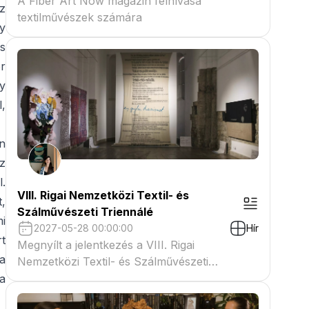
A Fiber Art Now magazin felhívása
z
textilművészek számára
gy
s
r
gy
l,
n
z
l.
VIII. Rigai Nemzetközi Textil- és
,
Szálművészeti Triennálé
mi
2027-05-28 00:00:00
Hír
t
Megnyílt a jelentkezés a VIII. Rigai
a
Nemzetközi Textil- és Szálművészeti
Triennáléra
a