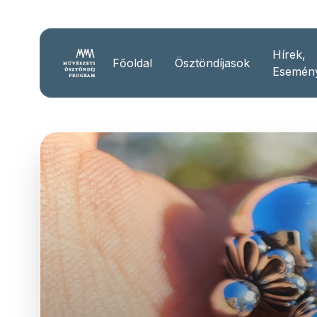
Hírek,
Főoldal
Ösztöndíjasok
Esemén