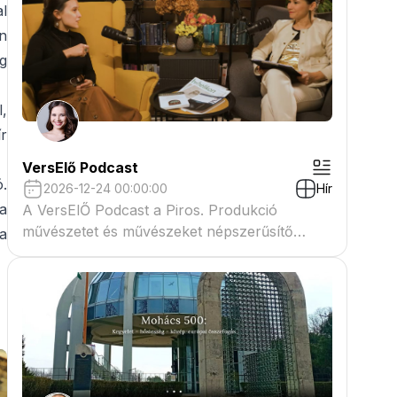
al
en
ig
l,
r
VersElő Podcast
.
2026-12-24 00:00:00
Hír
a
A VersElŐ Podcast a Piros. Produkció
művészetet és művészeket népszerűsítő
a
beszélgető műsora