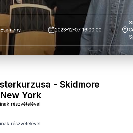
S
Esemény
2023-12-07 16:00:00
C
S
sterkurzusa - Skidmore
, New York
nak részvételével
nak részvételével