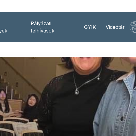
Pályázati
GYIK
Videótár
yek
felhívások