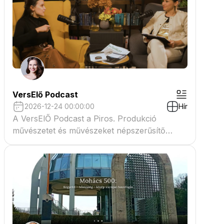
VersElő Podcast
2026-12-24 00:00:00
Hír
A VersElŐ Podcast a Piros. Produkció
művészetet és művészeket népszerűsítő
beszélgető műsora