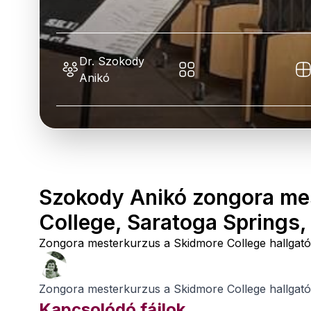
Dr. Szokody
Anikó
Szokody Anikó zongora me
College, Saratoga Springs
Zongora mesterkurzus a Skidmore College hallgatói
Zongora mesterkurzus a Skidmore College hallgatói
Kapcsolódó fájlok