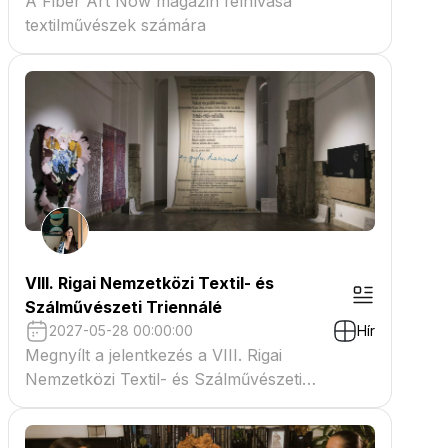
A Fiber Art Now magazin felhívása
textilművészek számára
VIII. Rigai Nemzetközi Textil- és
Szálművészeti Triennálé
2027-05-28 00:00:00
Hír
Megnyílt a jelentkezés a VIII. Rigai
Nemzetközi Textil- és Szálművészeti
Triennáléra