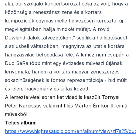
alapjául szolgáló koncertsorozat célja az volt, hogy a
közönség a reneszánsz zene és a kortárs
kompozíciók egymás mellé helyezésén keresztül új
megvilágításban hallja mindkét műfajt. A rövid
Dowland-dalok „átvezetőként” segítik a hallgatóságot
a stílusbeli váltásokban, megnyitva az utat a kortárs
hangzásvilág befogadása felé. A lemez nem csupán a
Duo SeRa több mint egy évtizedes művészi útjának
lenyomata, hanem a kortárs magyar zeneszerzés
sokszínűségének is fontos reprezentációja - híd múlt
és jelen, hagyomány és újítás között.
A lemezfelvétel során két videó is készült Tornyai
Péter Narcissus valamint Illés Márton Én-kör II. című
művekből.
Teljes album:
https://www.highresaudio.com/en/album/view/zi7a25/du