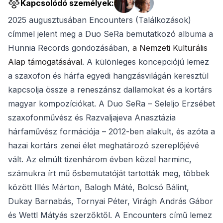
Kapcsolódó személyek:
2025 augusztusában Encounters (Találkozások)
címmel jelent meg a Duo SeRa bemutatkozó albuma a
Hunnia Records gondozásában,
a Nemzeti Kulturális
Alap támogatásával
. A különleges koncepciójú lemez
a szaxofon és hárfa egyedi hangzásvilágán keresztül
kapcsolja össze a reneszánsz dallamokat és a kortárs
magyar kompozíciókat. A Duo SeRa – Seleljo Erzsébet
szaxofonművész és Razvaljajeva Anasztázia
hárfaművész formációja – 2012-ben alakult, és azóta a
hazai kortárs zenei élet meghatározó szereplőjévé
vált. Az elmúlt tizenhárom évben közel harminc,
számukra írt mű ősbemutatóját tartották meg, többek
között Illés Márton, Balogh Máté, Bolcsó Bálint,
Dukay Barnabás, Tornyai Péter, Virágh András Gábor
és Wettl Mátyás szerzőktől. A Encounters című lemez