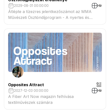
2029-08-31 00:00:00
Hír
Átlépte a tízezres jelentkezőszámot az MMA
Művészeti Ösztöndíjprogram - A nyertes és
tartaléklistás pályázók névsora megtekinthető a
csatolmányban
Opposites Attract
2027-12-03 00:00:00
Hír
A Fiber Art Now magazin felhívása
textilművészek számára