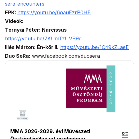
sera-encounters
EPK:
https://youtu.be/6oauEzrP0HE
Videók:
Tornyai Péter: Narcissus
https://youtu.be/7KUmTzUVP9g
Illés Márton: Én-kör II.
https://youtu.be/1Cri9kZLaeE
Duo SeRa:
www.facebook.com/duosera
MMA 2026-2029. évi Művészeti
Ösztöndíjpályázat eredménye