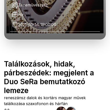
Zeneművészet
Hír
2025-10-14 19:00:00
Találkozások, hidak,
párbeszédek: megjelent a
Duo SeRa bemutatkozó
lemeze
reneszánsz dalok és kortárs magyar művek
találkozása szaxofonon és hárfán