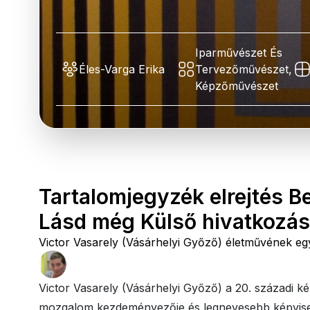
Iparművészet És
Éles-Varga Erika
Tervezőművészet,
Képzőművészet
Tartalomjegyzék elrejtés B
Lásd még Külső hivatkozá
Victor Vasarely (Vásárhelyi Győző) életművének egy 
Victor Vasarely (Vásárhelyi Győző) a 20. századi 
mozgalom kezdeményezője és legnevesebb képviselő