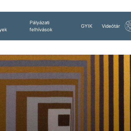
Pályázati
GYIK
Videótár
yek
felhívások