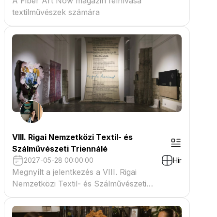
A Fiber Art Now magazin felhívása
textilművészek számára
VIII. Rigai Nemzetközi Textil- és
Szálművészeti Triennálé
2027-05-28 00:00:00
Hír
Megnyílt a jelentkezés a VIII. Rigai
Nemzetközi Textil- és Szálművészeti
Triennáléra