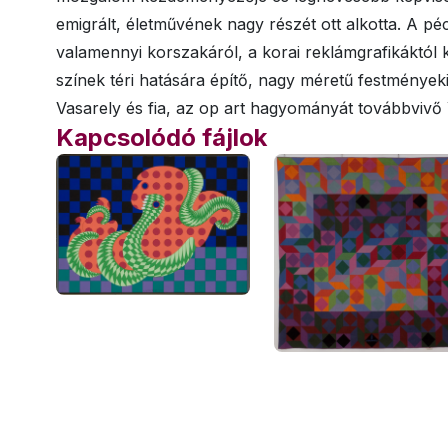
emigrált, életművének nagy részét ott alkotta. A pécs
valamennyi korszakáról, a korai reklámgrafikáktól 
színek téri hatására építő, nagy méretű festményekig
Vasarely és fia, az op art hagyományát továbbvivő 
Kapcsolódó fájlok