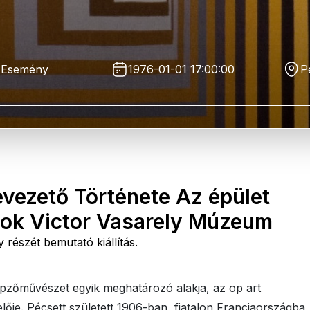
Esemény
1976-01-01 17:00:00
P
evezető Története Az épület
sok Victor Vasarely Múzeum
részét bemutató kiállítás.
képzőművészet egyik meghatározó alakja, az op art
je. Pécsett született 1906-ban, fiatalon Franciaországba