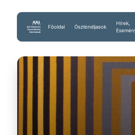
Hírek,
Főoldal
Ösztöndíjasok
Esemén