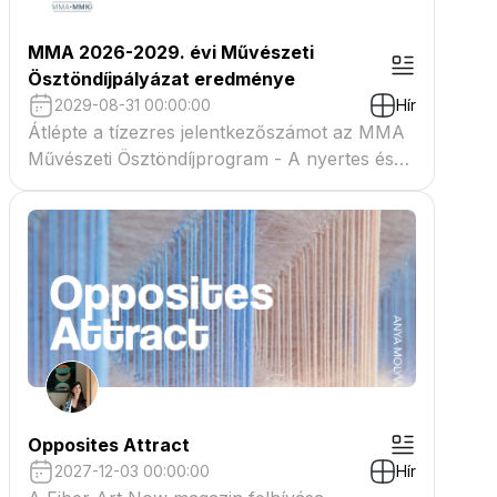
MMA 2026-2029. évi Művészeti
Ösztöndíjpályázat eredménye
2029-08-31 00:00:00
Hír
Átlépte a tízezres jelentkezőszámot az MMA
Művészeti Ösztöndíjprogram - A nyertes és
tartaléklistás pályázók névsora megtekinthető
a csatolmányban
Opposites Attract
2027-12-03 00:00:00
Hír