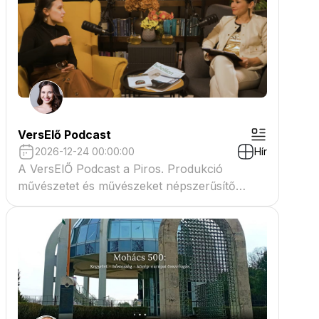
VersElő Podcast
2026-12-24 00:00:00
Hír
A VersElŐ Podcast a Piros. Produkció
művészetet és művészeket népszerűsítő
beszélgető műsora