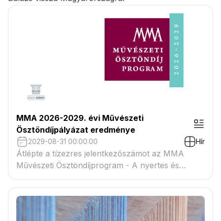
MMA 2026-2029. évi Művészeti
Ösztöndíjpályázat eredménye
2029-08-31 00:00:00
Hír
Átlépte a tízezres jelentkezőszámot az MMA
Művészeti Ösztöndíjprogram - A nyertes és
tartaléklistás pályázók névsora megtekinthető a
csatolmányban