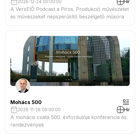
2026-12-24 00:00:00
Hír
A VersElŐ Podcast a Piros. Produkció művészetet
és művészeket népszerűsítő beszélgető műsora
Mohács 500
2026-11-28 09:00:00
Hír
A mohácsi csata 500. évfordulója konferencia és
rendezvények