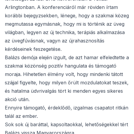
Arlingtonban. A konferenciáról már röviden írtam
korábbi bejegyzsekben, lénege, hogy a szakmai közeg
megmutassa egymásnak, hogy mi is történik az üveg
világban, legyen az új technika, terápiás alkalmazása
az üvegfúvásnak, vagyn az újrahasznosítás
kérdéseinek feszegetése.
Balázs demója elején izgult, de azt hamar elfeledtette a
szakmai közönség pozitív hangulata és támogató
moraja. Hihetetlen élmény volt, hogy mindenki tátott
szájjal figyelte, hogy milyen őrült mozdulatokat teszek,
és hatalma üdvrivalgás tört ki menden egyes sikeres
akció után.
Ennyire támogató, érdeklődő, izgalmas csapatot ritkán
talál az ember.
Sok sok új baráttal, kapsoltaokkal, lehetőségekkel tért
Balázs vissza Magyarországra.