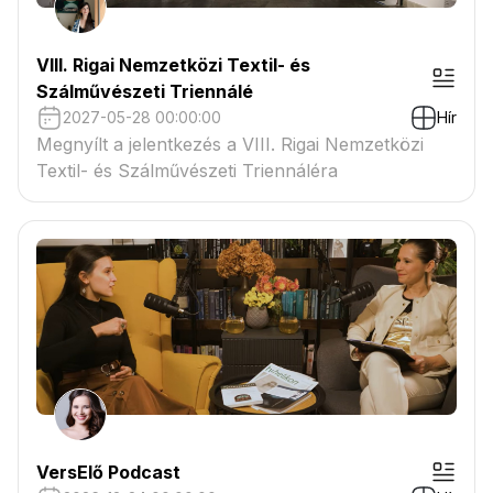
VIII. Rigai Nemzetközi Textil- és
Szálművészeti Triennálé
2027-05-28 00:00:00
Hír
Megnyílt a jelentkezés a VIII. Rigai Nemzetközi
Textil- és Szálművészeti Triennáléra
VersElő Podcast