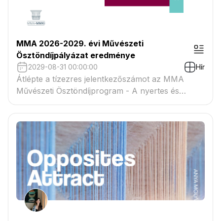
MMA 2026-2029. évi Művészeti
Ösztöndíjpályázat eredménye
2029-08-31 00:00:00
Hír
Átlépte a tízezres jelentkezőszámot az MMA
Művészeti Ösztöndíjprogram - A nyertes és
tartaléklistás pályázók névsora megtekinthető a
csatolmányban