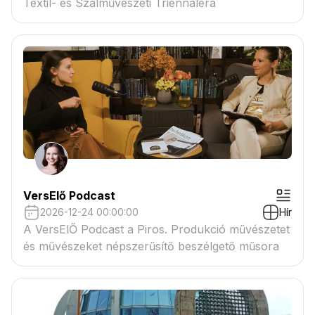
Textil- és Szálművészeti Triennáléra
VersElő Podcast
2026-12-24 00:00:00
Hír
A VersElŐ Podcast a Piros. Produkció művészetet
és művészeket népszerűsítő beszélgető műsora