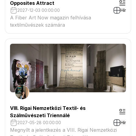
Opposites Attract
2027-12-03 00:00:00
Hír
A Fiber Art Now magazin felhívása
textilművészek számára
VIII. Rigai Nemzetközi Textil- és
Szálművészeti Triennálé
2027-05-28 00:00:00
Hír
Megnyílt a jelentkezés a VIII. Rigai Nemzetközi