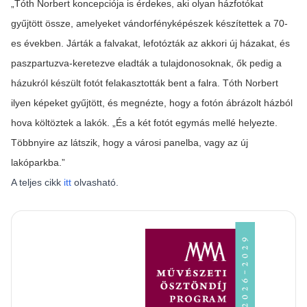
„
Tóth Norbert koncepciója is érdekes, aki olyan házfotókat
gyűjtött össze, amelyeket vándorfényképészek készítettek a 70-
es években. Járták a falvakat, lefotózták az akkori új házakat, és
paszpartuzva-keretezve eladták a tulajdonosoknak, ők pedig a
házukról készült fotót felakasztották bent a falra. Tóth Norbert
ilyen képeket gyűjtött, és
megnézte, hogy a fotón ábrázolt házból
hova költöztek a lakók. „És a két fotót egymás mellé helyezte.
Többnyire az látszik, hogy a városi panelba, vagy az új
lakóparkba.”
A teljes cikk
itt
olvasható.