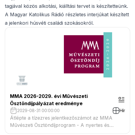
tagjával közös alkotási, kiálltási tervet is készítetteünk.
A Magyar Katolikus Rádió részletes interjúkat készített
a jelenkori húsvéti családi szokásokról.
MMA 2026-2029. évi Művészeti
Ösztöndíjpályázat eredménye
2029-08-31 00:00:00
Hír
Átlépte a tízezres jelentkezőszámot az MMA
Művészeti Ösztöndíjprogram - A nyertes és
tartaléklistás pályázók névsora megtekinthető a