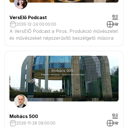
VersElő Podcast
2026-12-24 00:00:00
Hír
A VersElŐ Podcast a Piros. Produkció művészetet
és művészeket népszerűsítő beszélgető műsora
Mohács 500
2026-11-28 09:00:00
Hír