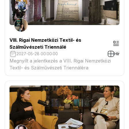
VIII. Rigai Nemzetközi Textil- és
Szálművészeti Triennálé
2027-05-28 00:00:00
Hír
Megnyílt a jelentkezés a VIII. Rigai Nemzetközi
Textil- és Szálművészeti Triennáléra