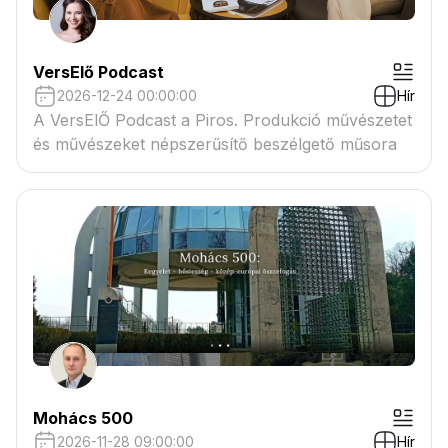
VersElő Podcast
2026-12-24 00:00:00
Hír
A VersElŐ Podcast a Piros. Produkció művészetet
és művészeket népszerűsítő beszélgető műsora
Mohács 500
2026-11-28 09:00:00
Hír