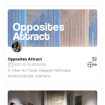
tartaléklistás pályázók névsora megtekinthető a
csatolmányban
Opposites Attract
2027-12-03 00:00:00
Hír
A Fiber Art Now magazin felhívása
textilművészek számára