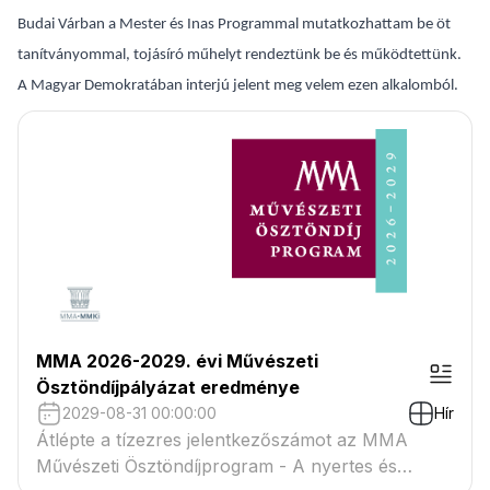
Budai Várban a Mester és Inas Programmal mutatkozhattam be öt
tanítványommal, tojásíró műhelyt rendeztünk be és működtettünk.
A Magyar Demokratában interjú jelent meg velem ezen alkalomból.
MMA 2026-2029. évi Művészeti
Ösztöndíjpályázat eredménye
2029-08-31 00:00:00
Hír
Átlépte a tízezres jelentkezőszámot az MMA
Művészeti Ösztöndíjprogram - A nyertes és