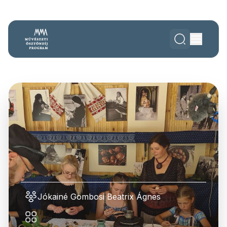
Jókainé Gombosi Beatrix Ágnes