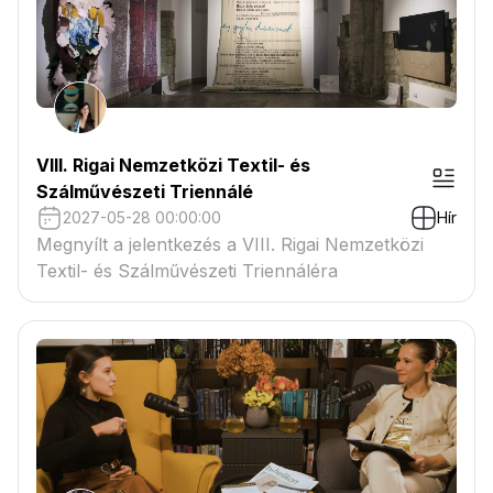
VIII. Rigai Nemzetközi Textil- és
Szálművészeti Triennálé
2027-05-28 00:00:00
Hír
Megnyílt a jelentkezés a VIII. Rigai Nemzetközi
Textil- és Szálművészeti Triennáléra