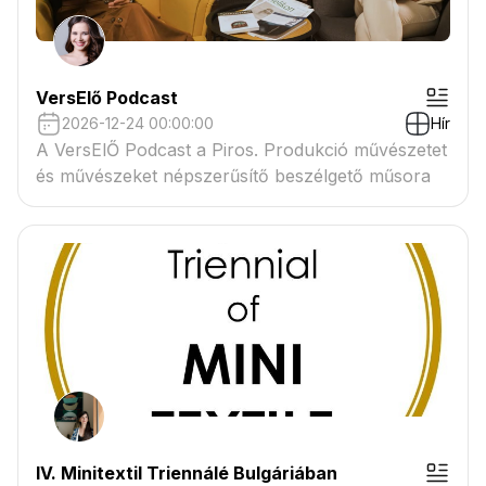
VersElő Podcast
2026-12-24 00:00:00
Hír
A VersElŐ Podcast a Piros. Produkció művészetet
és művészeket népszerűsítő beszélgető műsora
IV. Minitextil Triennálé Bulgáriában