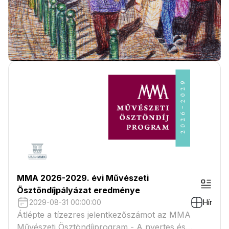
MMA 2026-2029. évi Művészeti
Ösztöndíjpályázat eredménye
2029-08-31 00:00:00
Hír
Átlépte a tízezres jelentkezőszámot az MMA
Művészeti Ösztöndíjprogram - A nyertes és