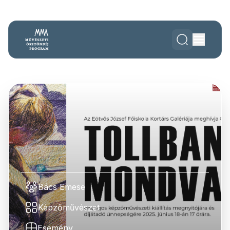
Bács Emese
Képzőművészet
Esemény