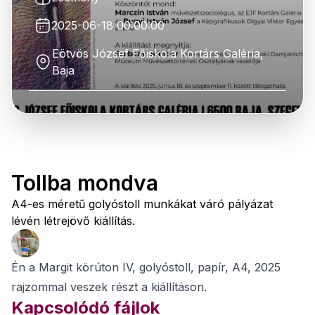
2025-06-18 00:00:00
Eötvös József Főiskola Kortárs Galéria,
Baja
Tollba mondva
A4-es méretű golyóstoll munkákat váró pályázat
lévén létrejövő kiállítás.
Én a Margit körúton IV, golyóstoll, papír, A4, 2025
rajzommal veszek részt a kiállításon.
Kapcsolódó fájlok