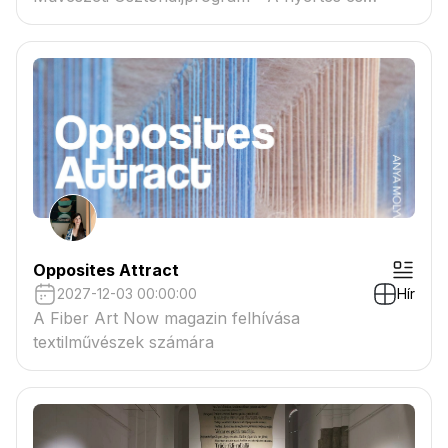
tartaléklistás pályázók névsora megtekinthető a
csatolmányban
Opposites Attract
2027-12-03 00:00:00
Hír
A Fiber Art Now magazin felhívása
textilművészek számára