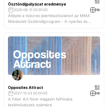
Ösztöndíjpályázat eredménye
2029-08-31 00:00:00
Hír
Átlépte a tízezres jelentkezőszámot az MMA
Művészeti Ösztöndíjprogram - A nyertes és
tartaléklistás pályázók névsora megtekinthető a
csatolmányban
Opposites Attract
2027-12-03 00:00:00
Hír
A Fiber Art Now magazin felhívása
textilművészek számára