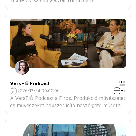
Textil- és Szálművészeti Triennáléra
VersElő Podcast
2026-12-24 00:00:00
Hír
A VersElŐ Podcast a Piros. Produkció művészetet
és művészeket népszerűsítő beszélgető műsora