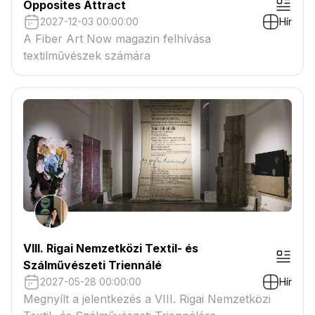
Opposites Attract
2027-12-03 00:00:00
Hír
A Fiber Art Now magazin felhívása
textilművészek számára
VIII. Rigai Nemzetközi Textil- és
Szálművészeti Triennálé
2027-05-28 00:00:00
Hír
Megnyílt a jelentkezés a VIII. Rigai Nemzetközi