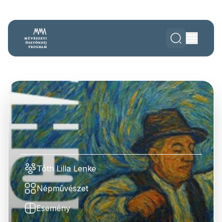
Tóth Lilla Lenke
Népművészet
Esemény