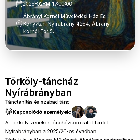
2026-02-14 17:00:00
Ábrányi Kornél Művelődési Ház És
Könyvtár, Nyírábrány 4264, Ábrányi
Kornél Tér 5.
Törköly-táncház
Nyírábrányban
Tánctanítás és szabad tánc
Kapcsolódó személyek:
A Törköly zenekar táncházsorozatot hirdet
Nyírábrányban a 2025/26-os évadban!