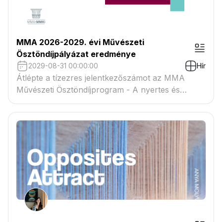
MMA 2026-2029. évi Művészeti
Ösztöndíjpályázat eredménye
2029-08-31 00:00:00
Hír
Átlépte a tízezres jelentkezőszámot az MMA
Művészeti Ösztöndíjprogram - A nyertes és
tartaléklistás pályázók névsora megtekinthető a
csatolmányban