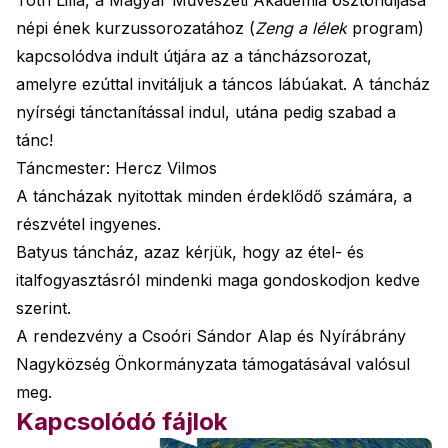
Tóth Lilla, a Magyar Művészeti Akadémia ösztöndíjasa
népi ének kurzussorozatához (
Zeng a lélek
program)
kapcsolódva indult útjára az a táncházsorozat,
amelyre ezúttal invitáljuk a táncos lábúakat. A táncház
nyírségi tánctanítással indul, utána pedig szabad a
tánc!
Táncmester: Hercz Vilmos
A táncházak nyitottak minden érdeklődő számára, a
részvétel ingyenes.
Batyus táncház, azaz kérjük, hogy az étel- és
italfogyasztásról mindenki maga gondoskodjon kedve
szerint.
A rendezvény a Csoóri Sándor Alap és Nyírábrány
Nagyközség Önkormányzata támogatásával valósul
meg.
Kapcsolódó fájlok