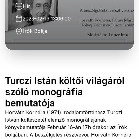
Hír
2023-02-13 13:06:00
Írók Boltja
Turczi Istán költői világáról
szóló monográfia
bemutatója
Horváth Kornélia (1971) irodalomtörténész Turczi
István költészetét elemző monográfiájának
könyvbemutatója Február 16-án 17h órakor az Írók
boltjában. A beszélgetés résztvevői: Horváth Kornélia