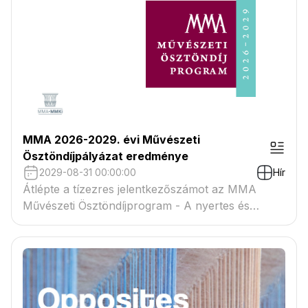
MMA 2026-2029. évi Művészeti
Ösztöndíjpályázat eredménye
2029-08-31 00:00:00
Hír
Átlépte a tízezres jelentkezőszámot az MMA
Művészeti Ösztöndíjprogram - A nyertes és
tartaléklistás pályázók névsora megtekinthető a
csatolmányban