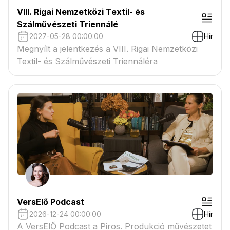
VIII. Rigai Nemzetközi Textil- és
Szálművészeti Triennálé
2027-05-28 00:00:00
Hír
Megnyílt a jelentkezés a VIII. Rigai Nemzetközi
Textil- és Szálművészeti Triennáléra
VersElő Podcast
2026-12-24 00:00:00
Hír
A VersElŐ Podcast a Piros. Produkció művészetet