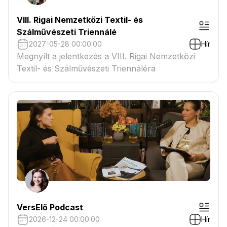
VIII. Rigai Nemzetközi Textil- és
Szálművészeti Triennálé
2027-05-28 00:00:00
Hír
Megnyílt a jelentkezés a VIII. Rigai Nemzetközi
Textil- és Szálművészeti Triennáléra
VersElő Podcast
2026-12-24 00:00:00
Hír