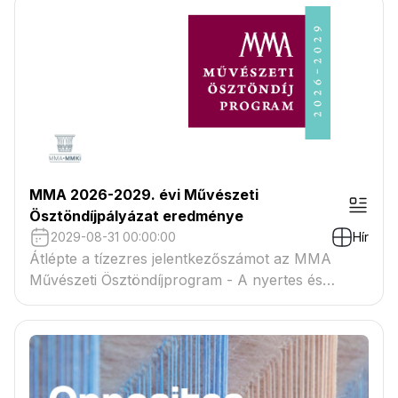
MMA 2026-2029. évi Művészeti
Ösztöndíjpályázat eredménye
2029-08-31 00:00:00
Hír
Átlépte a tízezres jelentkezőszámot az MMA
Művészeti Ösztöndíjprogram - A nyertes és
tartaléklistás pályázók névsora megtekinthető a
csatolmányban