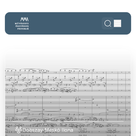
Dobszay-Meskó Ilona