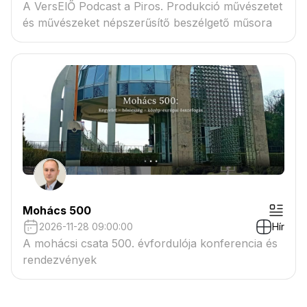
A VersElŐ Podcast a Piros. Produkció művészetet
és művészeket népszerűsítő beszélgető műsora
Mohács 500
2026-11-28 09:00:00
Hír
A mohácsi csata 500. évfordulója konferencia és
rendezvények