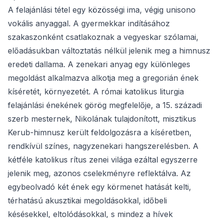
A felajánlási tétel egy közösségi ima, végig unisono
vokális anyaggal. A gyermekkar indításához
szakaszonként csatlakoznak a vegyeskar szólamai,
előadásukban változtatás nélkül jelenik meg a himnusz
eredeti dallama. A zenekari anyag egy különleges
megoldást alkalmazva alkotja meg a gregorián ének
kíséretét, környezetét. A római katolikus liturgia
felajánlási énekének görög megfelelője, a 15. századi
szerb mesternek, Nikolának tulajdonított, misztikus
Kerub-himnusz került feldolgozásra a kíséretben,
rendkívül színes, nagyzenekari hangszerelésben. A
kétféle katolikus rítus zenei világa ezáltal egyszerre
jelenik meg, azonos cselekményre reflektálva. Az
egybeolvadó két ének egy körmenet hatását kelti,
térhatású akusztikai megoldásokkal, időbeli
késésekkel, eltolódásokkal, s mindez a hívek