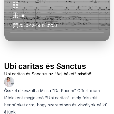
Hír
2020-12-19 12:01:00
Ubi caritas és Sanctus
Ubi caritas és Sanctus az "Adj békét" miséből
Ősszel elkészült a Missa "Da Pacem" Offertorium
tételeként megjelenő "Ubi caritas", mely felszólít
bennünket arra, hogy szeretetben és viszályok nélkül
éljünk.