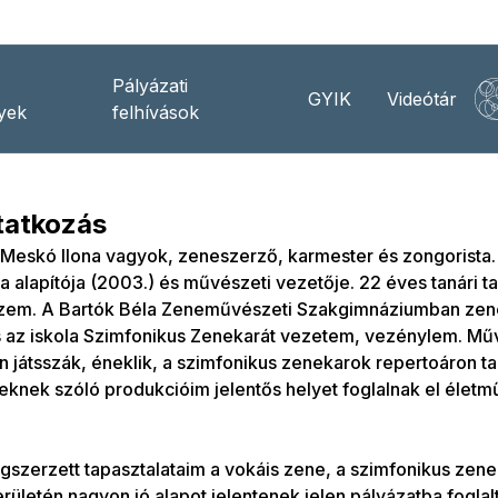
Pályázati
GYIK
Videótár
yek
felhívások
atkozás
Meskó Ilona vagyok, zeneszerző, karmester és zongorista.
ta alapítója (2003.) és művészeti vezetője. 22 éves tanári ta
zem. A Bartók Béla Zeneművészeti Szakgimnáziumban zene
s az iskola Szimfonikus Zenekarát vezetem, vezénylem. Mű
 játsszák, éneklik, a szimfonikus zenekarok repertoáron tar
knek szóló produkcióim jelentős helyet foglalnak el élet
szerzett tapasztalataim a vokáis zene, a szimfonikus zene
erületén nagyon jó alapot jelentenek jelen pályázatba fogla