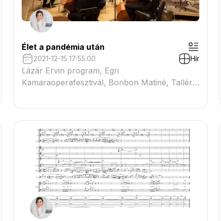
Élet a pandémia után
2021-12-15 17:55:00
Hír
Lázár Ervin program, Egri
Kamaraoperafesztivál, Bonbon Matiné, Tallér
Zsófia, MZE Jubileum