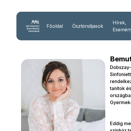
Hírek,
Főoldal
Ösztöndíjasok
Esemén
Bemut
Dobszay-
Sinfoniet
rendelke
tanítok é
országban
Gyermeke
Eddig meg
színház t