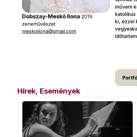
művem ko
katolikus
Dobszay-Meskó Ilona
2019
ki, ezzel
zeneművészet
vegyeskar
meskoilona@gmail.com
Időtartam
Portfó
Hírek, Események