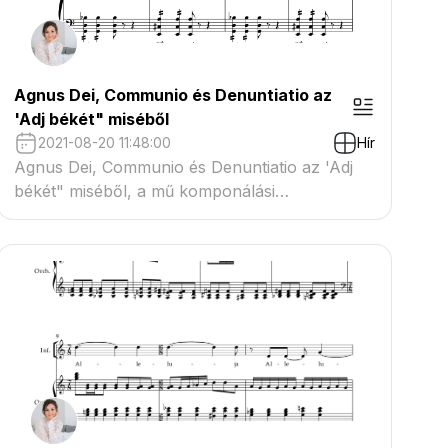
Agnus Dei, Communio és Denuntiatio az
'Adj békét" miséből
2021-08-20 11:48:00
Hír
Agnus Dei, Communio és Denuntiatio az 'Adj
békét" miséből, a mű komponálási
folyamatának végéhez érkezve.