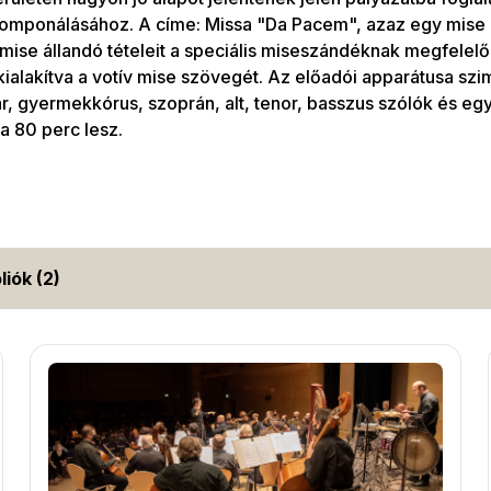
mponálásához. A címe: Missa "Da Pacem", azaz egy mise a
 mise állandó tételeit a speciális miseszándéknak megfelelő
 kialakítva a votív mise szövegét. Az előadói apparátusa sz
, gyermekkórus, szoprán, alt, tenor, basszus szólók és egy
a 80 perc lesz.
liók (2)