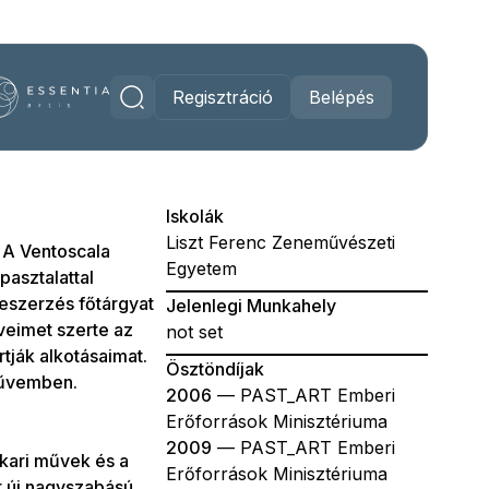
Regisztráció
Belépés
Iskolák
Liszt Ferenc Zeneművészeti
 A Ventoscala
Egyetem
pasztalattal
szerzés főtárgyat
Jelenlegi Munkahely
veimet szerte az
not set
tják alkotásaimat.
Ösztöndíjak
művemben.
2006
— PAST_ART Emberi
Erőforrások Minisztériuma
2009
— PAST_ART Emberi
kari művek és a
Erőforrások Minisztériuma
lt új nagyszabású