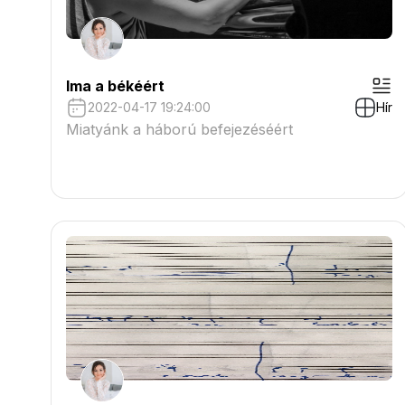
Ima a békéért
2022-04-17 19:24:00
Hír
Miatyánk a háború befejezéséért