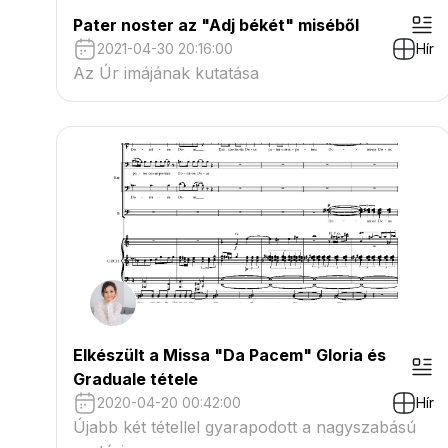
Pater noster az "Adj békét" miséből
2021-04-30 20:16:00
Hír
Az Úr imájának kutatása
Elkészült a Missa "Da Pacem" Gloria és
Graduale tétele
2020-04-20 00:42:00
Hír
Újabb két tétellel gyarapodott a nagyszabású