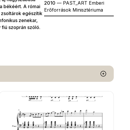
2010
— PAST_ART Emberi
 békéért. A római
Erőforrások Minisztériuma
 zsoltárok egészítik
imfonikus zenekar,
 fiú szoprán szóló.