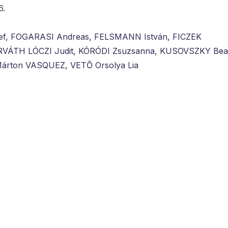
6.
f, FOGARASI Andreas, FELSMANN István, FICZEK
RVÁTH LÓCZI Judit, KÓRÓDI Zsuzsanna, KUSOVSZKY Bea
rton VASQUEZ, VETŐ Orsolya Lia