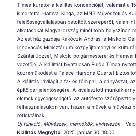
Tímea kurátor a kiállítás koncepcióját, valamint a 15
ismertette. Hamvai Kinga, az MNB Művészeti és Kult
felelősségvállalásban betöltött szerepéről, valamint
alkotásokat Magyarország minél több helyszínen m
Az est házigazdája Kákóczki András, a Miskolci Galé
Innovációs Minisztérium közgyűjteményi és kulturális
Szántai József, Miskolc polgármestere; és Hamvai 
vezetője. A kiállítást hivatalosan Fülöp Tímea nyitot
közreműködést a Palace Harsona Quartet biztosítot
A kiállítás rávilágít a fa- és fémipar, a bányászat, 
építőipar jelentőségére. A kiválasztott munkák árnyal
elemek egységességétől az autófestő szórópisztoly
felhasználásukon van, hiszen a művek a művészi p
reflektálnak.
Új funkció. Művészek, mérnökök, kivitelezők
– Válo
Kiállítás Megnyitó:
2025. január 30. 18:00