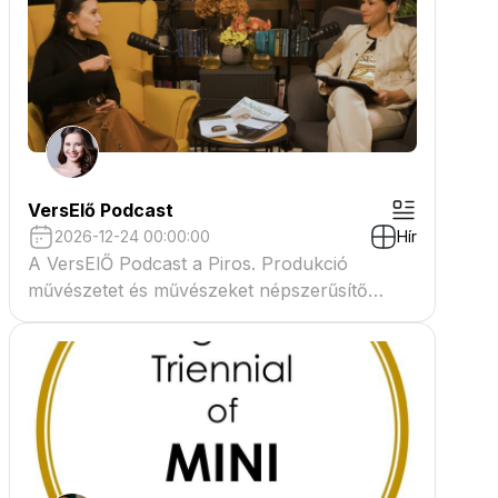
VersElő Podcast
2026-12-24 00:00:00
Hír
A VersElŐ Podcast a Piros. Produkció
művészetet és művészeket népszerűsítő
beszélgető műsora