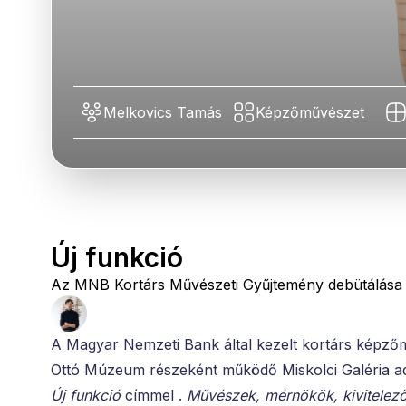
Melkovics Tamás
Képzőművészet
Új funkció
Az MNB Kortárs Művészeti Gyűjtemény debütálása
A Magyar Nemzeti Bank által kezelt kortárs képzőm
Ottó Múzeum részeként működő Miskolci Galéria ad o
Új funkció
címmel .
Művészek, mérnökök, kivitelez