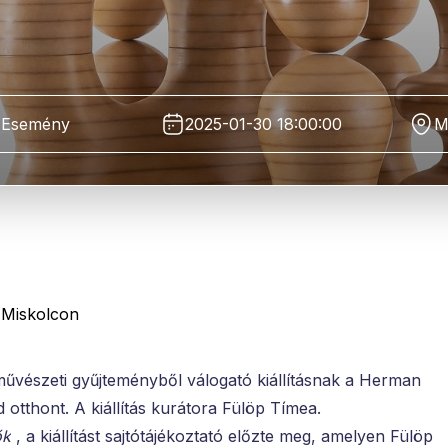
Esemény
2025-01-30 18:00:00
M
 Miskolcon
űvészeti gyűjteményből válogató kiállításnak a Herman
tthont. A kiállítás kurátora Fülöp Tímea.
ők
, a kiállítást sajtótájékoztató előzte meg, amelyen Fülöp