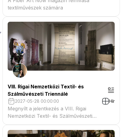
A Fiber Art Now magazin felhívása
textilművészek számára
,
VIII. Rigai Nemzetközi Textil- és
Szálművészeti Triennálé
2027-05-28 00:00:00
Hír
Megnyílt a jelentkezés a VIII. Rigai
Nemzetközi Textil- és Szálművészeti
Triennáléra