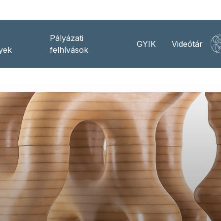
Pályázati
GYIK
Videótár
yek
felhívások