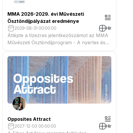
MMA 2026-2029. évi Művészeti
Ösztöndíjpályázat eredménye
2029-08-31 00:00:00
Hír
Átlépte a tízezres jelentkezőszámot az MMA
Művészeti Ösztöndíjprogram - A nyertes és
tartaléklistás pályázók névsora megtekinthető
a csatolmányban
Opposites Attract
2027-12-03 00:00:00
Hír