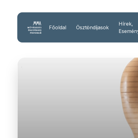
Hírek,
Főoldal
Ösztöndíjasok
Esemén