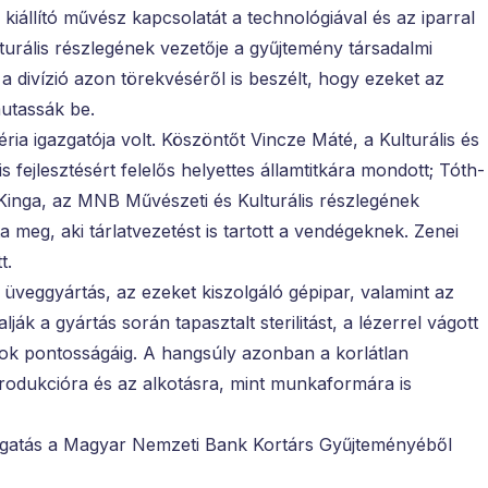
 kiállító művész kapcsolatát a technológiával és az iparral
urális részlegének vezetője a gyűjtemény társadalmi
 a divízió azon törekvéséről is beszélt, hogy ezeket az
utassák be.
ria igazgatója volt. Köszöntőt Vincze Máté, a Kulturális és
 fejlesztésért felelős helyettes államtitkára mondott; Tóth-
Kinga, az MNB Művészeti és Kulturális részlegének
ta meg, aki tárlatvezetést is tartott a vendégeknek. Zenei
t.
az üveggyártás, az ezeket kiszolgáló gépipar, valamint az
ják a gyártás során tapasztalt sterilitást, a lézerrel vágott
ok pontosságáig. A hangsúly azonban a korlátlan
rodukcióra és az alkotásra, mint munkaformára is
gatás a Magyar Nemzeti Bank Kortárs Gyűjteményéből