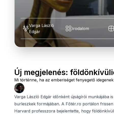
Varga László
Irodalom
Edgár
Új megjelenés: földönkívü
Mi történne, ha az emberiséget fenyegető idegen
Varga László Edgár időnként újságírói munkájába is
burleszkek formájában. A Főtér.ro portálon frissen 
Harvard professzora bejelentette, hogy földönkívüli