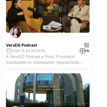
VersElő Podcast
2026-12-24 00:00:00
Hír
A VersElŐ Podcast a Piros. Produkció
művészetet és művészeket népszerűsítő
beszélgető műsora