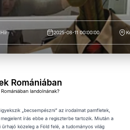
Hír
2025-08-11 00:00:00
K
liek Romániában
ek Romániában landolnának?
 igyekszik „becsempészni” az irodalmat pamfletek,
megjelent írás ebbe a regiszterbe tartozik. Miután a
 űrhajó közeleg a Föld felé, a tudományos világ