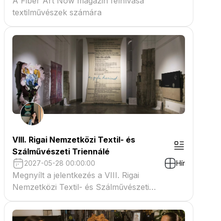
A Fiber Art Now magazin felhívása
textilművészek számára
VIII. Rigai Nemzetközi Textil- és
Szálművészeti Triennálé
2027-05-28 00:00:00
Hír
Megnyílt a jelentkezés a VIII. Rigai
Nemzetközi Textil- és Szálművészeti
Triennáléra