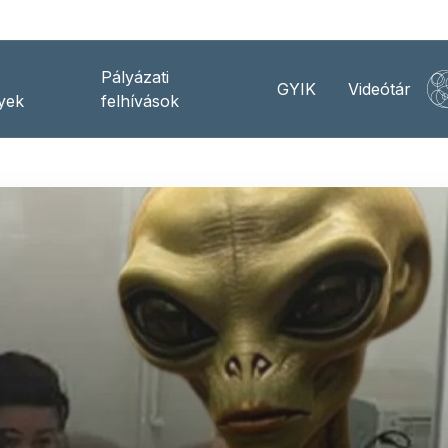
Pályázati
GYIK
Videótár
yek
felhívások