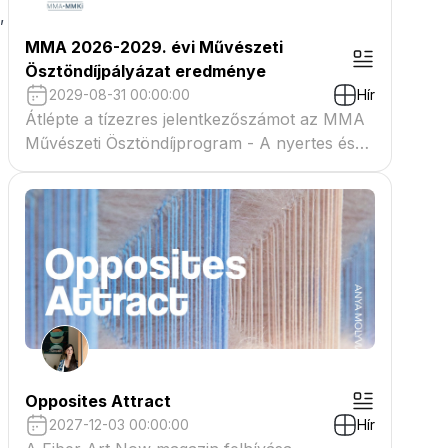
,
MMA 2026-2029. évi Művészeti
Ösztöndíjpályázat eredménye
2029-08-31 00:00:00
Hír
Átlépte a tízezres jelentkezőszámot az MMA
Művészeti Ösztöndíjprogram - A nyertes és
tartaléklistás pályázók névsora megtekinthető
a csatolmányban
Opposites Attract
2027-12-03 00:00:00
Hír