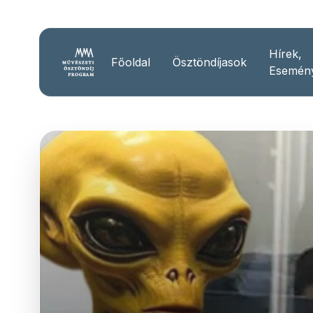
Hírek,
Főoldal
Ösztöndíjasok
Esemén