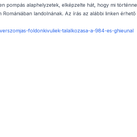
yen pompás alaphelyzetek, elképzelte hát, hogy mi történne
en Romániában landolnának. Az írás az alábbi linken érhető
-verszomjas-foldonkivuliek-talalkozasa-a-984-es-ghieunal