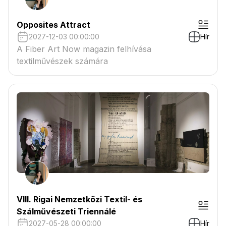
Opposites Attract
2027-12-03 00:00:00
Hír
A Fiber Art Now magazin felhívása
textilművészek számára
VIII. Rigai Nemzetközi Textil- és
Szálművészeti Triennálé
2027-05-28 00:00:00
Hír