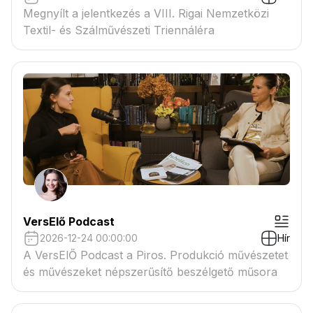
Megnyílt a jelentkezés a VIII. Rigai Nemzetközi
Textil- és Szálművészeti Triennáléra
VersElő Podcast
2026-12-24 00:00:00
Hír
A VersElŐ Podcast a Piros. Produkció művészetet
és művészeket népszerűsítő beszélgető műsora