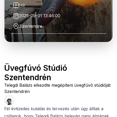
Hír
2025-09-01 13:46:00
Szentendre
Üvegfúvó Stúdió
Szentendrén
Telegdi Balázs elkezdte megépíteni üvegfúvó stúdióját
Szentendrén
Fél évtizedes kutatás és tervezés után úgy álltak a
csillagok, hogy Telegdi Balázs belevág nagy álmának