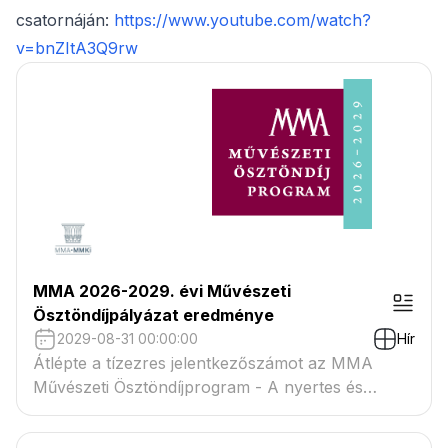
csatornáján:
https://www.youtube.com/watch?
v=bnZItA3Q9rw
MMA 2026-2029. évi Művészeti
Ösztöndíjpályázat eredménye
2029-08-31 00:00:00
Hír
Átlépte a tízezres jelentkezőszámot az MMA
Művészeti Ösztöndíjprogram - A nyertes és
tartaléklistás pályázók névsora megtekinthető a
csatolmányban