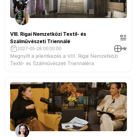
VIII. Rigai Nemzetközi Textil- és
Szálművészeti Triennálé
2027-05-28 00:00:00
Hír
Megnyílt a jelentkezés a VIII. Rigai Nemzetközi
Textil- és Szálművészeti Triennáléra