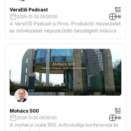
VersElő Podcast
2026-12-24 00:00:00
Hír
A VersElŐ Podcast a Piros. Produkció művészetet
és művészeket népszerűsítő beszélgető műsora
Mohács 500
2026-11-28 09:00:00
Hír
A mohácsi csata 500. évfordulója konferencia és