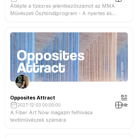
Átlépte a tízezres jelentkezőszámot az MMA
Művészeti Ösztöndíjprogram - A nyertes és
tartaléklistás pályázók névsora megtekinthető a
csatolmányban
Opposites Attract
2027-12-03 00:00:00
Hír
A Fiber Art Now magazin felhívása
textilművészek számára