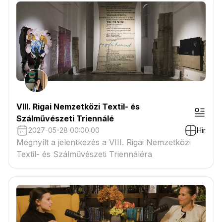
VIII. Rigai Nemzetközi Textil- és
Szálművészeti Triennálé
2027-05-28 00:00:00
Hír
Megnyílt a jelentkezés a VIII. Rigai Nemzetközi
Textil- és Szálművészeti Triennáléra