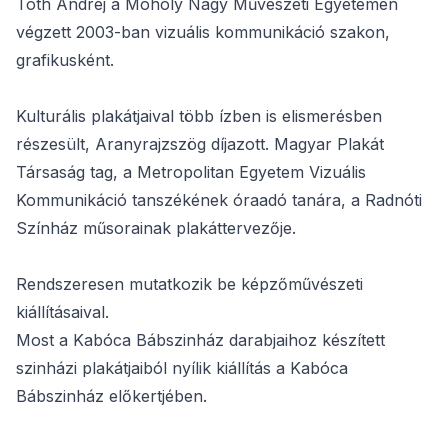
Tóth Andrej a Moholy Nagy Művészeti Egyetemen
végzett 2003-ban vizuális kommunikáció szakon,
grafikusként.
Kulturális plakátjaival több ízben is elismerésben
részesült, Aranyrajzszög díjazott. Magyar Plakát
Társaság tag, a Metropolitan Egyetem Vizuális
Kommunikáció tanszékének óraadó tanára, a Radnóti
Színház műso­rainak plakáttervezője.
Rendszeresen mutatkozik be képzőművészeti
kiállításaival.
Most a Kabóca Bábszinház darabjaihoz készített
szinházi plakátjaiból nyílik kiállítás a Kabóca
Bábszinház előkertjében.