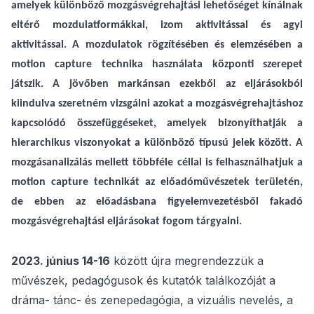
amelyek különböző mozgásvégrehajtási lehetőséget kínálnak
eltérő mozdulatformákkal, izom aktivitással és agyi
aktivitással. A mozdulatok rögzítésében és elemzésében a
motion capture technika használata központi szerepet
játszik. A jövőben markánsan ezekből az eljárásokból
kiindulva szeretném vizsgálni azokat a mozgásvégrehajtáshoz
kapcsolódó összefüggéseket, amelyek bizonyíthatják a
hierarchikus viszonyokat a különböző típusú jelek között. A
mozgásanalizálás mellett többféle céllal is felhasználhatjuk a
motion capture technikát az előadóművészetek területén,
de ebben az előadásbana figyelemvezetésből fakadó
mozgásvégrehajtási eljárásokat fogom tárgyalni.
2023. június 14-16
között újra megrendezzük a
művészek, pedagógusok és kutatók találkozóját a
dráma- tánc- és zenepedagógia, a vizuális nevelés, a