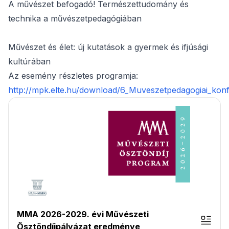
A művészet befogadó! Természettudomány és
technika a művészetpedagógiában
Művészet és élet: új kutatások a gyermek és ifjúsági
kultúrában
Az esemény részletes programja:
http://mpk.elte.hu/download/6_Muveszetpedagogiai_konf
MMA 2026-2029. évi Művészeti
Ösztöndíjpályázat eredménye