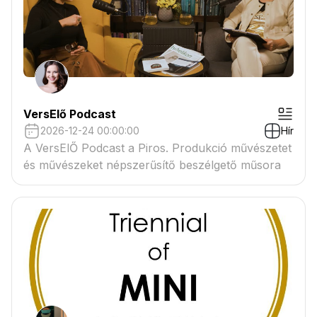
VersElő Podcast
2026-12-24 00:00:00
Hír
A VersElŐ Podcast a Piros. Produkció művészetet
és művészeket népszerűsítő beszélgető műsora