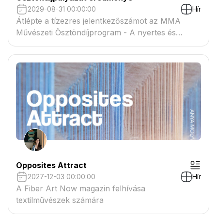
2029-08-31 00:00:00
Hír
Átlépte a tízezres jelentkezőszámot az MMA
Művészeti Ösztöndíjprogram - A nyertes és
tartaléklistás pályázók névsora megtekinthető a
csatolmányban
Opposites Attract
2027-12-03 00:00:00
Hír
A Fiber Art Now magazin felhívása
textilművészek számára