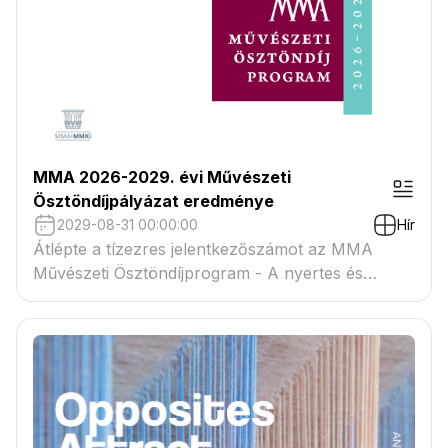
MMA 2026-2029. évi Művészeti
Ösztöndíjpályázat eredménye
2029-08-31 00:00:00
Hír
Átlépte a tízezres jelentkezőszámot az MMA
Művészeti Ösztöndíjprogram - A nyertes és
tartaléklistás pályázók névsora megtekinthető a
csatolmányban