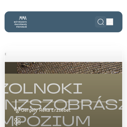
Gergely Réka Erzsébet