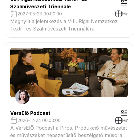
Szálművészeti Triennálé
2027-05-28 00:00:00
Hír
Megnyílt a jelentkezés a VIII. Rigai Nemzetközi
Textil- és Szálművészeti Triennáléra
VersElő Podcast
2026-12-24 00:00:00
Hír
A VersElŐ Podcast a Piros. Produkció művészetet
és művészeket népszerűsítő beszélgető műsora