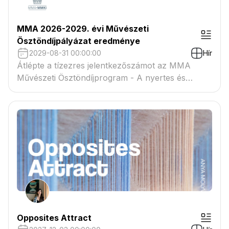
MMA 2026-2029. évi Művészeti
Ösztöndíjpályázat eredménye
2029-08-31 00:00:00
Hír
Átlépte a tízezres jelentkezőszámot az MMA
Művészeti Ösztöndíjprogram - A nyertes és
tartaléklistás pályázók névsora megtekinthető a
csatolmányban
Opposites Attract