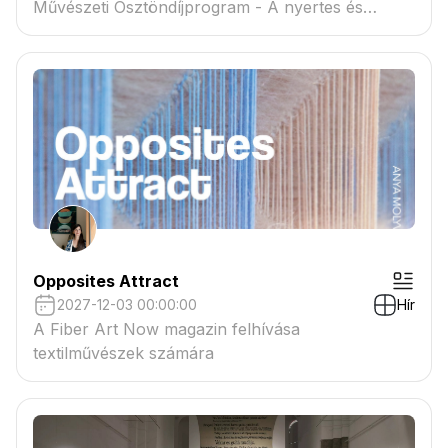
Művészeti Ösztöndíjprogram - A nyertes és
tartaléklistás pályázók névsora megtekinthető a
csatolmányban
Opposites Attract
2027-12-03 00:00:00
Hír
A Fiber Art Now magazin felhívása
textilművészek számára