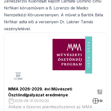
Zeneszerzői Különdíjat kapott Cantate Domino című
férfikari kórusművem a 6. Lorenzo de Medici
Nemzetközi Kórusversenyen. A művet a Bartók Béla
férfikar adta elő a versenyen Dr. Lakner Tamás
vezényletével.
MMA 2026-2029. évi Művészeti
Ösztöndíjpályázat eredménye
2029-08-31 00:00:00
Hír
Átlépte a tízezres jelentkezőszámot az MMA