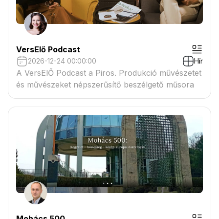
VersElő Podcast
2026-12-24 00:00:00
Hír
A VersElŐ Podcast a Piros. Produkció művészetet
és művészeket népszerűsítő beszélgető műsora
Mohács 500