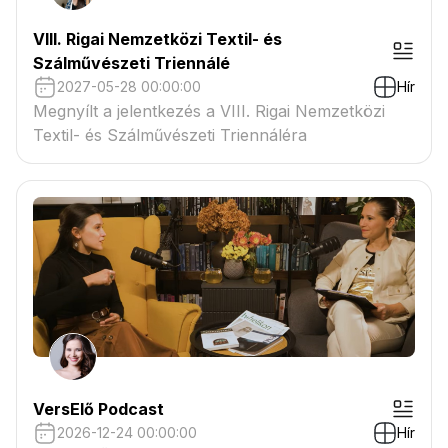
VIII. Rigai Nemzetközi Textil- és
Szálművészeti Triennálé
2027-05-28 00:00:00
Hír
Megnyílt a jelentkezés a VIII. Rigai Nemzetközi
Textil- és Szálművészeti Triennáléra
VersElő Podcast
2026-12-24 00:00:00
Hír