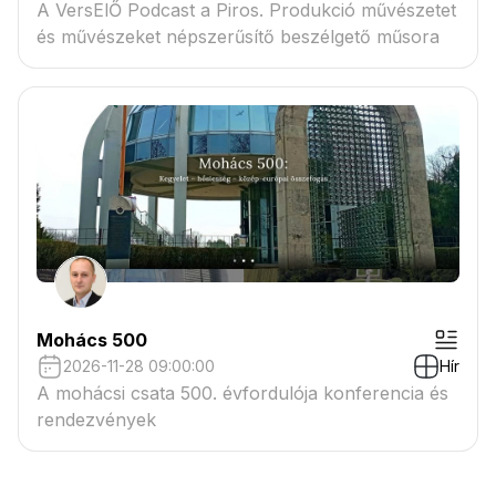
A VersElŐ Podcast a Piros. Produkció művészetet
és művészeket népszerűsítő beszélgető műsora
Mohács 500
2026-11-28 09:00:00
Hír
A mohácsi csata 500. évfordulója konferencia és
rendezvények