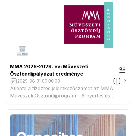
MMA 2026-2029. évi Művészeti
Ösztöndíjpályázat eredménye
2029-08-31 00:00:00
Hír
Átlépte a tízezres jelentkezőszámot az MMA
Művészeti Ösztöndíjprogram - A nyertes és
tartaléklistás pályázók névsora megtekinthető a
csatolmányban