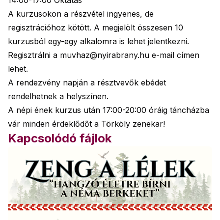
14:00-17:00 Oktatás
A kurzusokon a részvétel ingyenes, de
regisztrációhoz kötött. A megjelölt összesen 10
kurzusból egy-egy alkalomra is lehet jelentkezni.
Regisztrálni a muvhaz@nyirabrany.hu e-mail címen
lehet.
A rendezvény napján a résztvevők ebédet
rendelhetnek a helyszínen.
A népi ének kurzus után 17:00-20:00 óráig táncházba
vár minden érdeklődőt a Törköly zenekar!
Kapcsolódó fájlok