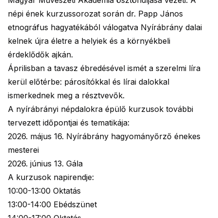
Magyar Művészeti Akadémia ösztöndíjasa vezeti. A
népi ének kurzussorozat során dr. Papp János
etnográfus hagyatékából válogatva Nyírábrány dalai
kelnek újra életre a helyiek és a környékbeli
érdeklődők ajkán.
Áprilisban a tavasz ébredésével ismét a szerelmi líra
kerül előtérbe: párosítókkal és lírai dalokkal
ismerkednek meg a résztvevők.
A nyírábrányi népdalokra épülő kurzusok további
tervezett időpontjai és tematikája:
2026. május 16. Nyírábrány hagyományőrző énekes
mesterei
2026. június 13. Gála
A kurzusok napirendje:
10:00-13:00 Oktatás
13:00-14:00 Ebédszünet