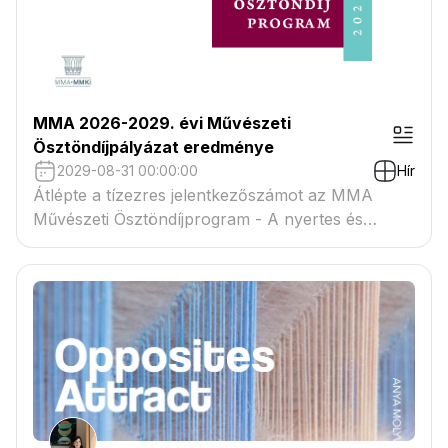
MMA 2026-2029. évi Művészeti
Ösztöndíjpályázat eredménye
2029-08-31 00:00:00
Hír
Átlépte a tízezres jelentkezőszámot az MMA
Művészeti Ösztöndíjprogram - A nyertes és
tartaléklistás pályázók névsora megtekinthető a
csatolmányban