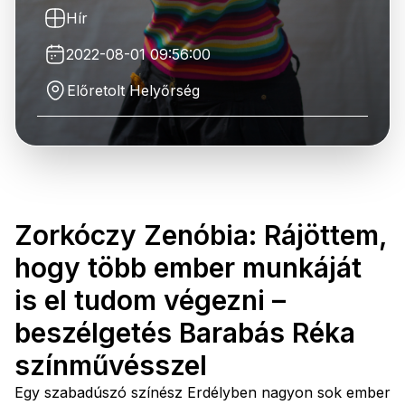
Hír
2022-08-01 09:56:00
Előretolt Helyőrség
Zorkóczy Zenóbia: Rájöttem,
hogy több ember munkáját
is el tudom végezni –
beszélgetés Barabás Réka
színművésszel
Egy szabadúszó színész Erdélyben nagyon sok ember