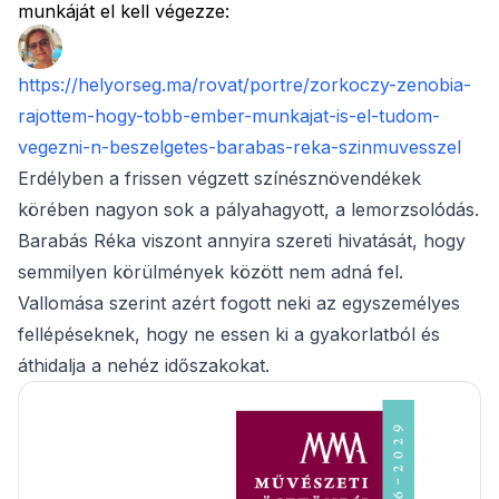
munkáját el kell végezze:
https://helyorseg.ma/rovat/portre/zorkoczy-zenobia-
rajottem-hogy-tobb-ember-munkajat-is-el-tudom-
vegezni-n-beszelgetes-barabas-reka-szinmuvesszel
Erdélyben a frissen végzett színésznövendékek
körében nagyon sok a pályahagyott, a lemorzsolódás.
Barabás Réka viszont annyira szereti hivatását, hogy
semmilyen körülmények között nem adná fel.
Vallomása szerint azért fogott neki az egyszemélyes
fellépéseknek, hogy ne essen ki a gyakorlatból és
áthidalja a nehéz időszakokat.