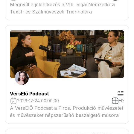
Megnyílt a jelentkezés a VIII. Rigai Nemzetközi
Textil- és Szálművészeti Triennáléra
VersElő Podcast
2026-12-24 00:00:00
Hír
A VersElŐ Podcast a Piros. Produkció művészetet
és művészeket népszerűsítő beszélgető műsora