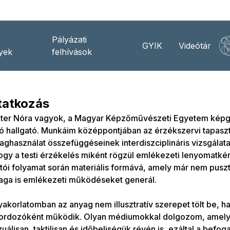
Pályázati
GYIK
Videótár
yek
felhívások
atkozás
zter Nóra vagyok, a Magyar Képzőművészeti Egyetem képg
 hallgató. Munkáim középpontjában az érzékszervi tapaszt
aghasználat összefüggéseinek interdiszciplináris vizsgálata 
hogy a testi érzékelés miként rögzül emlékezeti lenyomatkén
otói folyamat során materiális formává, amely már nem pusz
ga is emlékezeti működéseket generál.
yakorlatomban az anyag nem illusztratív szerepet tölt be, h
hordozóként működik. Olyan médiumokkal dolgozom, amel
zuálisan, taktilisan és időbeliségük révén is, ezáltal a befo