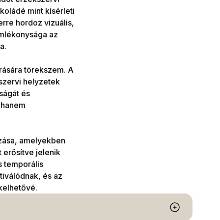
oládé mint kísérleti
rre hordoz vizuális,
omlékonysága az
a.
árására törekszem. A
szervi helyzetek
ságát és
, hanem
ozása, amelyekben
erősítve jelenik
s temporális
tiválódnak, és az
kelhetővé.