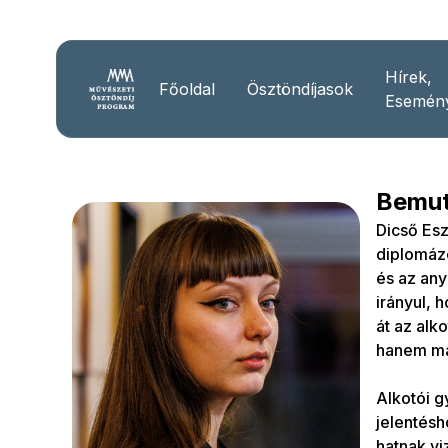
Hírek,
Főoldal
Ösztöndíjasok
Esemén
Bemut
Dicső Es
diplomázó
és az any
irányul, 
át az alk
hanem ma
Alkotói g
jelentés
hatnak vi