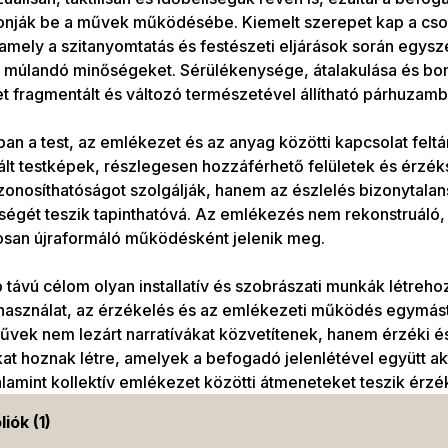
onják be a művek működésébe. Kiemelt szerepet kap a csok
mely a szitanyomtatás és festészeti eljárások során egysze
s múlandó minőségeket. Sérülékenysége, átalakulása és b
 fragmentált és változó természetével állítható párhuzamb
n a test, az emlékezet és az anyag közötti kapcsolat felt
lt testképek, részlegesen hozzáférhető felületek és érzék
onosíthatóságot szolgálják, hanem az észlelés bizonytalan
ségét teszik tapinthatóvá. Az emlékezés nem rekonstruáló
osan újraformáló működésként jelenik meg.
távú célom olyan installatív és szobrászati munkák létreh
asználat, az érzékelés és az emlékezeti működés egymást 
vek nem lezárt narratívákat közvetítenek, hanem érzéki é
kat hoznak létre, amelyek a befogadó jelenlétével együtt ak
lamint kollektív emlékezet közötti átmeneteket teszik érzé
liók (1)