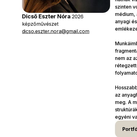
szinten v
médium, a
Dicső Eszter Nóra
2026
anyagi é
képzőművészet
emlékezet
dicso.eszter.nora@gmail.com
Munkáimba
fragmentá
nem az az
rétegzett
folyamat
Hosszabb 
az anyagh
meg. A mű
struktúrá
egyéni va
Portfó