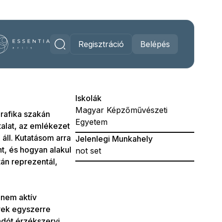
Regisztráció
Belépés
Iskolák
Magyar Képzőművészeti
rafika szakán
Egyetem
alat, az emlékezet
áll. Kutatásom arra
Jelenlegi Munkahely
t, és hogyan alakul
not set
tán reprezentál,
anem aktív
yek egyszerre
gadót érzékszervi